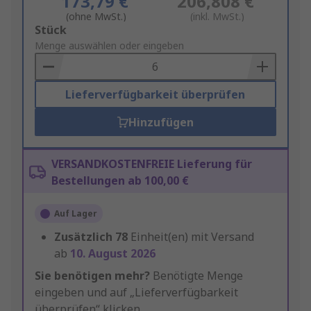
173,79 €
206,808 €
(ohne MwSt.)
(inkl. MwSt.)
Add
Stück
to
Menge auswählen oder eingeben
Basket
Lieferverfügbarkeit überprüfen
Hinzufügen
VERSANDKOSTENFREIE Lieferung für
Bestellungen ab 100,00 €
Auf Lager
Zusätzlich
78
Einheit(en) mit Versand
ab
10. August 2026
Sie benötigen mehr?
Benötigte Menge
eingeben und auf „Lieferverfügbarkeit
überprüfen“ klicken.