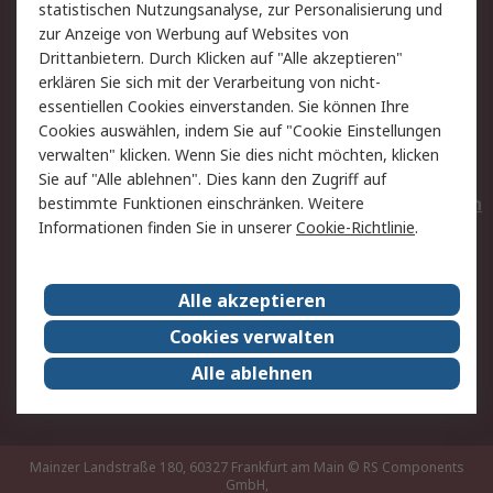
statistischen Nutzungsanalyse, zur Personalisierung und
Hilfe
Privatkunden
zur Anzeige von Werbung auf Websites von
Drittanbietern. Durch Klicken auf "Alle akzeptieren"
Rechtliches
erklären Sie sich mit der Verarbeitung von nicht-
essentiellen Cookies einverstanden. Sie können Ihre
AGB
Datenschutz
Cookies auswählen, indem Sie auf "Cookie Einstellungen
Cookie-Richtlinie
Zahlungsbedingungen
verwalten" klicken. Wenn Sie dies nicht möchten, klicken
Copyright/Impressum
Entsorgung
Sie auf "Alle ablehnen". Dies kann den Zugriff auf
Elektrogeräte/Batterien
bestimmte Funktionen einschränken. Weitere
Informationen finden Sie in unserer
Cookie-Richtlinie
.
Über RS
Alle akzeptieren
Unternehmen
RS weltweit
Karriere bei RS
Nachhaltigkeit
Cookies verwalten
Qualität/Umwelt/Zertifikate
Presse-Center
Alle ablehnen
Event-Center
Mainzer Landstraße 180, 60327 Frankfurt am Main
© RS Components
GmbH,