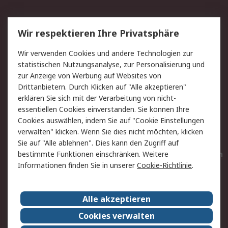
Service
Wir respektieren Ihre Privatsphäre
Value Added Services
Lieferlösungen
Wir verwenden Cookies und andere Technologien zur
Rücksendungen
Kontakt
statistischen Nutzungsanalyse, zur Personalisierung und
Hilfe
Privatkunden
zur Anzeige von Werbung auf Websites von
Drittanbietern. Durch Klicken auf "Alle akzeptieren"
Rechtliches
erklären Sie sich mit der Verarbeitung von nicht-
essentiellen Cookies einverstanden. Sie können Ihre
AGB
Datenschutz
Cookies auswählen, indem Sie auf "Cookie Einstellungen
Cookie-Richtlinie
Zahlungsbedingungen
verwalten" klicken. Wenn Sie dies nicht möchten, klicken
Copyright/Impressum
Entsorgung
Sie auf "Alle ablehnen". Dies kann den Zugriff auf
Elektrogeräte/Batterien
bestimmte Funktionen einschränken. Weitere
Informationen finden Sie in unserer
Cookie-Richtlinie
.
Über RS
Alle akzeptieren
Unternehmen
RS weltweit
Karriere bei RS
Nachhaltigkeit
Cookies verwalten
Qualität/Umwelt/Zertifikate
Presse-Center