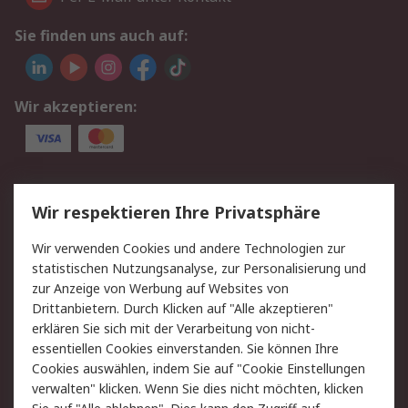
Sie finden uns auch auf:
Wir akzeptieren:
Service
Wir respektieren Ihre Privatsphäre
Value Added Services
Lieferlösungen
Wir verwenden Cookies und andere Technologien zur
Rücksendungen
Kontakt
statistischen Nutzungsanalyse, zur Personalisierung und
Hilfe
Privatkunden
zur Anzeige von Werbung auf Websites von
Drittanbietern. Durch Klicken auf "Alle akzeptieren"
Rechtliches
erklären Sie sich mit der Verarbeitung von nicht-
essentiellen Cookies einverstanden. Sie können Ihre
AGB
Datenschutz
Cookies auswählen, indem Sie auf "Cookie Einstellungen
Cookie-Richtlinie
Zahlungsbedingungen
verwalten" klicken. Wenn Sie dies nicht möchten, klicken
Copyright/Impressum
Entsorgung