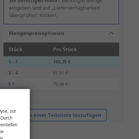
Sie benötigen mehr?
Benötigte Menge
eingeben und auf „Lieferverfügbarkeit
überprüfen“ klicken.
Mengenpreisoptionen
Stück
Pro Stück
1 - 1
102,25 €
2 - 4
91,51 €
5 +
79,96 €
*Richtpreis
yse, zur
Zu einer Teileliste hinzufügen
 Durch
entiellen
ie
le