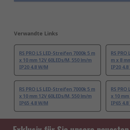
Verwandte Links
RS PRO LS LED-Streifen 7000k 5 m
RS PRO L
x 10 mm 12V 60LEDs/M, 550 lm/m
m x 8 m
IP20 4.8 W/M
IP20 4.
RS PRO LS LED-Streifen 7000k 5 m
RS PRO L
x 10 mm 12V 60LEDs/M, 550 lm/m
x 10 mm
IP65 4.8 W/M
IP65 4.
Exklusiv für Sie unsere neuesten