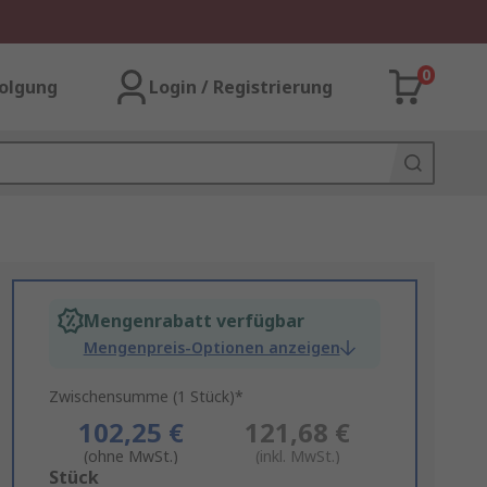
0
olgung
Login / Registrierung
Mengenrabatt verfügbar
Mengenpreis-Optionen anzeigen
Zwischensumme (1 Stück)*
102,25 €
121,68 €
(ohne MwSt.)
(inkl. MwSt.)
Add
Stück