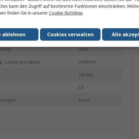
Dies kann den Zugriff auf bestimmte Funktionen einschränken. Weite
EDs pro Meter
60
en finden Sie in unserer
Cookie-Richtlinie
.
tur
7000k
e ablehnen
Cookies verwalten
Alle akzep
IP65
 Meter
4.8W
yp. Lumen pro Meter
550lm/m
Flexibel
LS
ssungen
RoHS