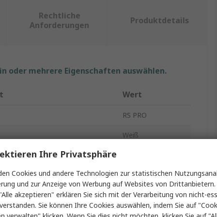
Rechtliche
Produktdetails
Anforderungen
ein oder mehrere Eigenschaften auswählen.
t
Wert
RS PRO
Weiß
ektieren Ihre Privatsphäre
LED-Streifen
en Cookies und andere Technologien zur statistischen Nutzungsanal
5m
erung und zur Anzeige von Werbung auf Websites von Drittanbietern.
"Alle akzeptieren" erklären Sie sich mit der Verarbeitung von nicht-ess
10mm
verstanden. Sie können Ihre Cookies auswählen, indem Sie auf "Cook
24V
en verwalten" klicken. Wenn Sie dies nicht möchten, klicken Sie auf "Al