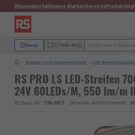
Wissensportal
Unsere Marken
Services
Produkthigh
Menü
Teile-Nr.
/
Displays und Optoelektronik
/
LED-Beleuchtungs
RS PRO LS LED-Streifen 70
24V 60LEDs/M, 550 lm/m I
RS Best.-Nr.
:
136-9013
Distrelec-Artikelnummer
:
30