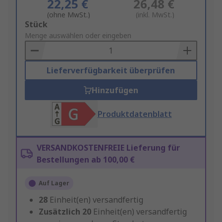
22,25 €
26,48 €
(ohne MwSt.)
(inkl. MwSt.)
Add
Stück
to
Menge auswählen oder eingeben
Basket
Lieferverfügbarkeit überprüfen
Hinzufügen
Produktdatenblatt
VERSANDKOSTENFREIE Lieferung für
Bestellungen ab 100,00 €
Auf Lager
28
Einheit(en) versandfertig
Zusätzlich
20
Einheit(en) versandfertig