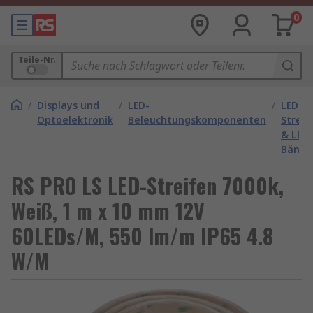
0
Teile-Nr.
/
Displays und
/
LED-
/
LED-
Optoelektronik
Beleuchtungskomponenten
Streif
& LED-
Bände
RS PRO LS LED-Streifen 7000k,
Weiß, 1 m x 10 mm 12V
60LEDs/M, 550 lm/m IP65 4.8
W/M