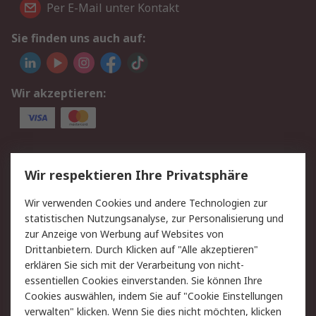
Per E-Mail unter Kontakt
Sie finden uns auch auf:
Wir akzeptieren:
Service
Wir respektieren Ihre Privatsphäre
Value Added Services
Lieferlösungen
Wir verwenden Cookies und andere Technologien zur
Rücksendungen
Kontakt
statistischen Nutzungsanalyse, zur Personalisierung und
Hilfe
Privatkunden
zur Anzeige von Werbung auf Websites von
Drittanbietern. Durch Klicken auf "Alle akzeptieren"
Rechtliches
erklären Sie sich mit der Verarbeitung von nicht-
essentiellen Cookies einverstanden. Sie können Ihre
AGB
Datenschutz
Cookies auswählen, indem Sie auf "Cookie Einstellungen
Cookie-Richtlinie
Zahlungsbedingungen
verwalten" klicken. Wenn Sie dies nicht möchten, klicken