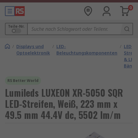
0
Teile-Nr.
/
Displays und
/
LED-
/
LED-
Optoelektronik
Beleuchtungskomponenten
Streif
& LED-
Bände
RS Better World
Lumileds LUXEON XR-5050 SQR
LED-Streifen, Weiß, 223 mm x
49.5 mm 44.4V dc, 5502 lm/m