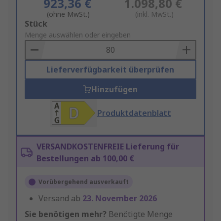
923,36 €
1.098,80 €
(ohne MwSt.)
(inkl. MwSt.)
Add
Stück
to
Menge auswählen oder eingeben
Basket
Lieferverfügbarkeit überprüfen
Hinzufügen
Produktdatenblatt
VERSANDKOSTENFREIE Lieferung für
Bestellungen ab 100,00 €
Vorübergehend ausverkauft
Versand ab
23. November 2026
Sie benötigen mehr?
Benötigte Menge