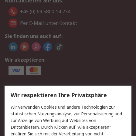
Kontaktieren Sie uns:
+49 (0) 69 5800 14 234
Per E-Mail unter Kontakt
Sie finden uns auch auf:
Wir akzeptieren:
Service
Wir respektieren Ihre Privatsphäre
Value Added Services
Lieferlösungen
Wir verwenden Cookies und andere Technologien zur
Rücksendungen
Kontakt
statistischen Nutzungsanalyse, zur Personalisierung und
Hilfe
Privatkunden
zur Anzeige von Werbung auf Websites von
Drittanbietern. Durch Klicken auf "Alle akzeptieren"
Rechtliches
erklären Sie sich mit der Verarbeitung von nicht-