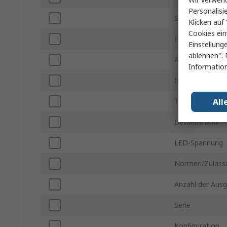
Personalisi
Subtyp
Klicken auf 
Cookies ein
Eingangsspann
Einstellung
ablehnen". 
Anschlusstyp
Information
IP-Schutzart
All
Treiberstrom
Betriebsmodi
LED-Spannung
Normen/Zulass
Anzahl der Aus
Serie
Konfiguration