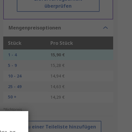
überprüfen
Mengenpreisoptionen
Stück
Pro Stück
1 - 4
15,90 €
5 - 9
15,28 €
10 - 24
14,94 €
25 - 49
14,63 €
50 +
14,29 €
*Richtpreis
Zu einer Teileliste hinzufügen
yse, zur