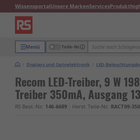
Wissensportal
Unsere Marken
Services
Produkthigh
Menü
Teile-Nr.
/
Displays und Optoelektronik
/
LED-Beleuchtungs
Recom LED-Treiber, 9 W 198
Treiber 350mA, Ausgang 13
RS Best.-Nr.
:
146-6689
Herst. Teile-Nr.
:
RACT09-350