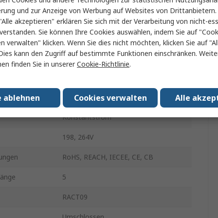
erung und zur Anzeige von Werbung auf Websites von Drittanbietern.
LED-Treiber
"Alle akzeptieren" erklären Sie sich mit der Verarbeitung von nicht-ess
verstanden. Sie können Ihre Cookies auswählen, indem Sie auf "Cook
ung Typ
AC
en verwalten" klicken. Wenn Sie dies nicht möchten, klicken Sie auf "Al
Dies kann den Zugriff auf bestimmte Funktionen einschränken. Weite
Schraube
en finden Sie in unserer
Cookie-Richtlinie
.
IP20
e ablehnen
Cookies verwalten
Alle akzep
350mA
Konstantstrom
198, 264V
ungen
RoHS, REACH, IECEE, CE, CB
gänge
5
RACT09
Umschlossen