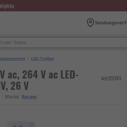
lights
Sendungsverf
komponenten
/
LED-Treiber
V ac, 264 V ac LED-
V, 26 V
Marke
:
Recom