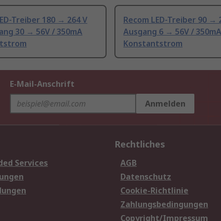
ED-Treiber 180 → 264 V
Recom LED-Treiber 90 → 2
gang 30 → 56V / 350mA
Ausgang 6 → 56V / 350m
tstrom
Konstantstrom
E-Mail-Anschrift
Anmelden
Rechtliches
ded Services
AGB
sungen
Datenschutz
dungen
Cookie-Richtlinie
Zahlungsbedingungen
Copyright/Impressum