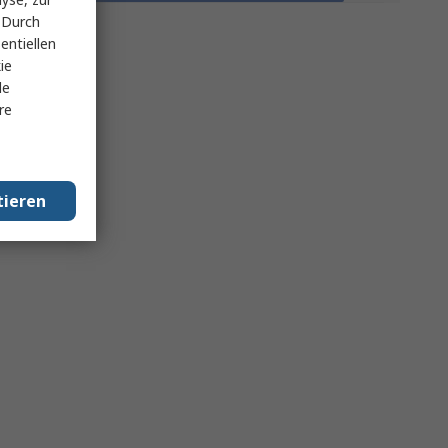
 Durch
entiellen
ie
le
re
tieren