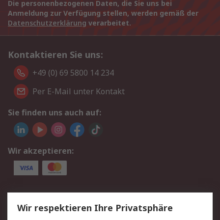
Die personenbezogenen Daten, die Sie uns bei
Anmeldung zur Verfügung stellen, werden gemäß der
Datenschutzerklärung
verarbeitet.
Kontaktieren Sie uns:
+49 (0) 69 5800 14 234
Per E-Mail unter Kontakt
Sie finden uns auch auf:
Wir akzeptieren:
Service
Wir respektieren Ihre Privatsphäre
Value Added Services
Lieferlösungen