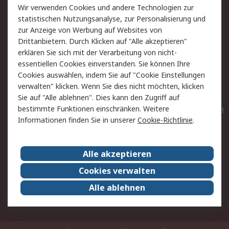
Wir verwenden Cookies und andere Technologien zur
Rücksendungen
Kontakt
statistischen Nutzungsanalyse, zur Personalisierung und
Hilfe
Privatkunden
zur Anzeige von Werbung auf Websites von
Drittanbietern. Durch Klicken auf "Alle akzeptieren"
Rechtliches
erklären Sie sich mit der Verarbeitung von nicht-
essentiellen Cookies einverstanden. Sie können Ihre
AGB
Datenschutz
Cookies auswählen, indem Sie auf "Cookie Einstellungen
Cookie-Richtlinie
Zahlungsbedingungen
verwalten" klicken. Wenn Sie dies nicht möchten, klicken
Copyright/Impressum
Entsorgung
Sie auf "Alle ablehnen". Dies kann den Zugriff auf
Elektrogeräte/Batterien
bestimmte Funktionen einschränken. Weitere
Informationen finden Sie in unserer
Cookie-Richtlinie
.
Über RS
Alle akzeptieren
Unternehmen
RS weltweit
Karriere bei RS
Nachhaltigkeit
Cookies verwalten
Qualität/Umwelt/Zertifikate
Presse-Center
Alle ablehnen
Event-Center