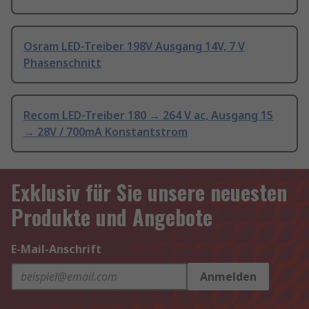
Osram LED-Treiber 198V Ausgang 14V, 7 V
Phasenschnitt
Recom LED-Treiber 180 → 264 V ac, Ausgang 15
→ 28V / 700mA Konstantstrom
Exklusiv für Sie unsere neuesten
Produkte und Angebote
E-Mail-Anschrift
Anmelden