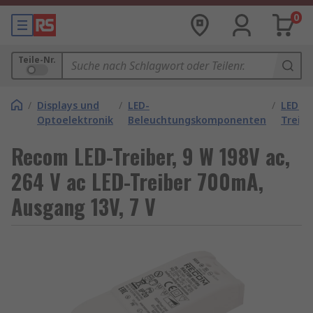
0
Teile-Nr.
/
Displays und
/
LED-
/
LED-
Optoelektronik
Beleuchtungskomponenten
Treibe
Recom LED-Treiber, 9 W 198V ac,
264 V ac LED-Treiber 700mA,
Ausgang 13V, 7 V