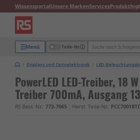
Wissensportal
Unsere Marken
Services
Produkthigh
Menü
Teile-Nr.
/
Displays und Optoelektronik
/
LED-Beleuchtungs
PowerLED LED-Treiber, 18 W
Treiber 700mA, Ausgang 13
RS Best.-Nr.
:
773-7065
Herst. Teile-Nr.
:
PCC70018T