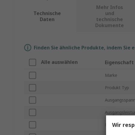
Mehr Infos
Technische
und
Daten
technische
Dokumente
Finden Sie ähnliche Produkte, indem Sie 
Alle auswählen
Eigenschaft
Marke
Produkt Typ
Ausgangsspan
Ausgangsleistu
Wir resp
Eingangsspann