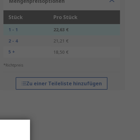
Mengenpreisoptionen
Stück
Pro Stück
1 - 1
22,63 €
2 - 4
21,21 €
5 +
18,50 €
*Richtpreis
Zu einer Teileliste hinzufügen