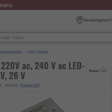
lights
Sendungsverf
komponenten
/
LED-Treiber
 220V ac, 240 V ac LED-
V, 26 V
D
Marke
:
PowerLED