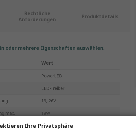
Rechtliche
Produktdetails
Anforderungen
ein oder mehrere Eigenschaften auswählen.
Wert
PowerLED
LED-Treiber
nung
13, 26V
ng max.
18W
ektieren Ihre Privatsphäre
ung
220, 240V ac