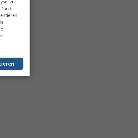
yse, zur
 Durch
entiellen
ie
le
re
tieren