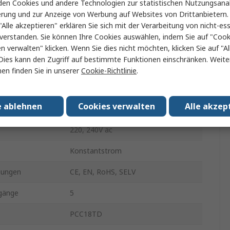
en Cookies und andere Technologien zur statistischen Nutzungsanal
Schraubanschlussklemme
erung und zur Anzeige von Werbung auf Websites von Drittanbietern.
LED-Treiber
"Alle akzeptieren" erklären Sie sich mit der Verarbeitung von nicht-ess
verstanden. Sie können Ihre Cookies auswählen, indem Sie auf "Cook
Schraube
en verwalten" klicken. Wenn Sie dies nicht möchten, klicken Sie auf "Al
Dies kann den Zugriff auf bestimmte Funktionen einschränken. Weite
ung Typ
AC
en finden Sie in unserer
Cookie-Richtlinie
.
IP20
e ablehnen
Cookies verwalten
Alle akzep
700mA
220, 240V ac
Konstantstrom
sungen
CE, EN, RoHS, SELV
sgänge
5
PCC18TD