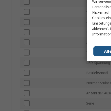
Wir verwend
Montageart
Personalisi
Subtyp
Klicken auf 
Cookies ein
Anschlusstyp
Einstellung
ablehnen". 
Eingangsspann
Information
IP-Schutzart
All
Treiberstrom
LED-Spannung
Betriebsmodi
Normen/Zulas
Anzahl der Au
Serie