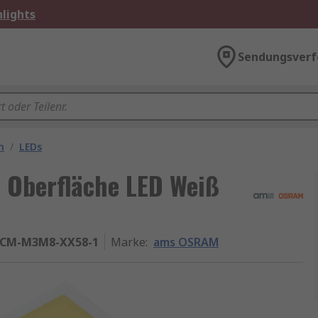
lights
Sendungsverf
n
/
LEDs
Oberfläche LED Weiß
.CM-M3M8-XX58-1
Marke
:
ams OSRAM