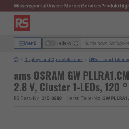
Wissensportal
Unsere Marken
Services
Produkthigh
Menü
Teile-Nr.
/
Displays und Optoelektronik
/
LEDs – Leuchtdiode
ams OSRAM GW PLLRA1.CM 
2.8 V, Cluster 1-LEDs, 120 °
RS Best.-Nr.
:
215-0988
Herst. Teile-Nr.
:
GW PLLRA1