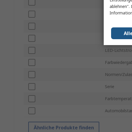
Montageart
ablehnen". 
Information
Anzahl der LE
Durchlassspa
All
Erfassungswin
LED-Lichtstr
Farbwiederga
Normen/Zula
Serie
Farbtemperat
Automobilsta
Ähnliche Produkte finden