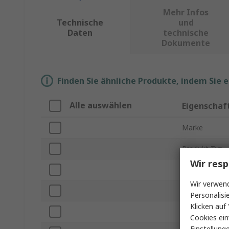
Mehr Infos
Technische
und
Daten
technische
Dokumente
Finden Sie ähnliche Produkte, indem Sie 
Alle auswählen
Eigenschaf
Marke
Produkt Typ
Wir resp
LED Farbe
Wir verwend
Durchlassstr
Personalisi
Klicken auf 
Verpackungsa
Cookies ein
Einstellung