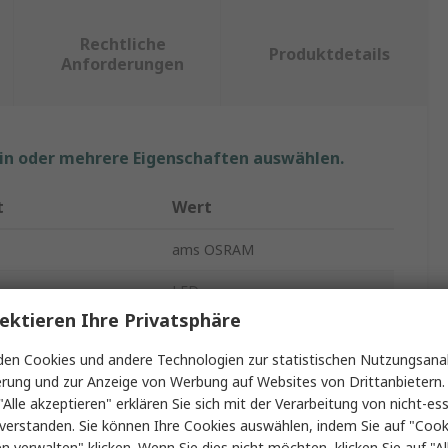
Rechtliche
Produktdetails
Anforderungen
ein oder mehrere Eigenschaften auswählen.
t
Wert
ams OSRAM
LED
ektieren Ihre Privatsphäre
Weiß
en Cookies und andere Technologien zur statistischen Nutzungsanal
om max.
1500mA
erung und zur Anzeige von Werbung auf Websites von Drittanbietern.
"Alle akzeptieren" erklären Sie sich mit der Verarbeitung von nicht-ess
rt
Band und Rolle
verstanden. Sie können Ihre Cookies auswählen, indem Sie auf "Cook
en verwalten" klicken. Wenn Sie dies nicht möchten, klicken Sie auf "Al