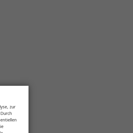
yse, zur
 Durch
entiellen
ie
le