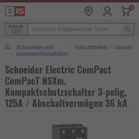
0
Teile-Nr.
/
Sicherungen und
/
Schutzschalter
/
Leistungss
Leitungsschutzschalter
Schneider Electric ComPact
ComPacT NSXm,
Kompaktschutzschalter 3-polig,
125A / Abschaltvermögen 36 kA