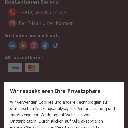
Kontaktieren Sie uns:
+49 (0) 69 5800 14 234
Per E-Mail unter Kontakt
Sie finden uns auch auf:
Wir akzeptieren:
Service
Wir respektieren Ihre Privatsphäre
Value Added Services
Lieferlösungen
Wir verwenden Cookies und andere Technologien zur
Rücksendungen
Kontakt
statistischen Nutzungsanalyse, zur Personalisierung und
Hilfe
Privatkunden
zur Anzeige von Werbung auf Websites von
Drittanbietern. Durch Klicken auf "Alle akzeptieren"
Rechtliches
erklären Sie sich mit der Verarbeitung von nicht-