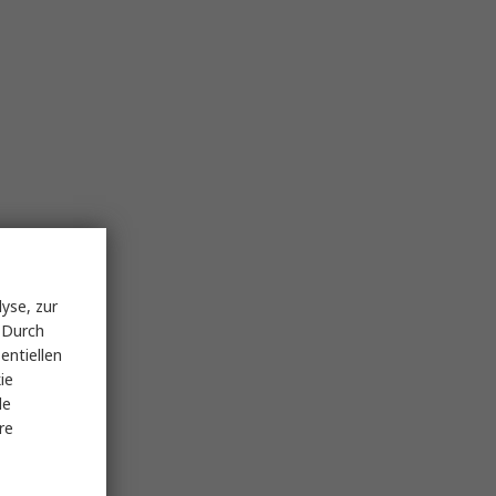
yse, zur
 Durch
entiellen
ie
le
re