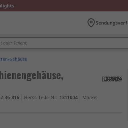
lights
Sendungsverf
atten-Gehäuse
hienengehäuse,
2-36-816
Herst. Teile-Nr.
:
1311004
Marke
: