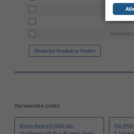
All
IP-Schutzar
UL-Zulassun
Normen/Zul
Ähnliche Produkte finden
Verwandte Links
Bosch Rexroth MGE Alu
Pilz PNO
Strebenprofil 45 x 45 mm Länge
1 3 Sich