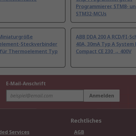
Programmierer, STM8- u
STM32-MCUs
Miniaturgröße
ABB DDA 200 A RCD/FI-Sc
lement-Steckverbinder
40A, 30mA Typ A System 
 für Thermoelement Typ
Compact CE 230 → 400V
E-Mail-Anschrift
Anmelden
Rechtliches
ded Services
AGB