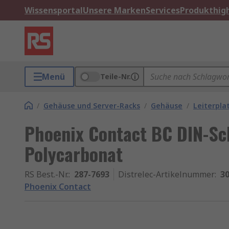
Wissensportal
Unsere Marken
Services
Produkthigh
Menü
Teile-Nr.
/
Gehäuse und Server-Racks
/
Gehäuse
/
Leiterpl
Phoenix Contact BC DIN-Sc
Polycarbonat
RS Best.-Nr.
:
287-7693
Distrelec-Artikelnummer
:
30
Phoenix Contact