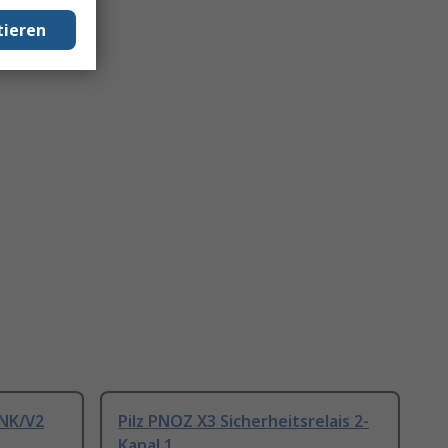
tieren
INK/V2
Pilz PNOZ X3 Sicherheitsrelais 2-
Kanal 1