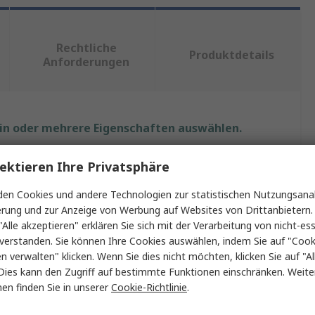
Rechtliche
Produktdetails
Anforderungen
ein oder mehrere Eigenschaften auswählen.
ft
Wert
ektieren Ihre Privatsphäre
Phoenix Contact
en Cookies und andere Technologien zur statistischen Nutzungsanal
erung und zur Anzeige von Werbung auf Websites von Drittanbietern.
DIN-Schienengehäuse
"Alle akzeptieren" erklären Sie sich mit der Verarbeitung von nicht-ess
verstanden. Sie können Ihre Cookies auswählen, indem Sie auf "Cook
erial
Polycarbonat
en verwalten" klicken. Wenn Sie dies nicht möchten, klicken Sie auf "Al
Dies kann den Zugriff auf bestimmte Funktionen einschränken. Weite
Hellgrau, Klar, Schwarz
en finden Sie in unserer
Cookie-Richtlinie
.
BC