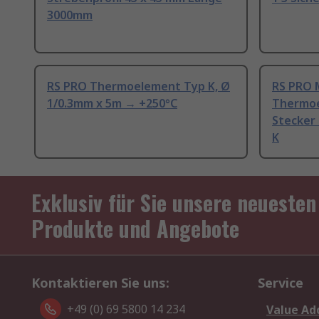
3000mm
RS PRO Thermoelement Typ K, Ø
RS PRO 
1/0.3mm x 5m → +250°C
Thermoe
Stecker
K
Exklusiv für Sie unsere neuesten
Produkte und Angebote
Kontaktieren Sie uns:
Service
+49 (0) 69 5800 14 234
Value Ad