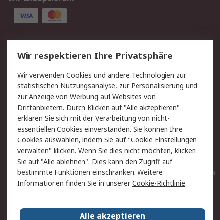
Service
Wir respektieren Ihre Privatsphäre
Value Added Services
Lieferlösungen
Wir verwenden Cookies und andere Technologien zur
Rücksendungen
Kontakt
statistischen Nutzungsanalyse, zur Personalisierung und
Hilfe
Privatkunden
zur Anzeige von Werbung auf Websites von
Drittanbietern. Durch Klicken auf "Alle akzeptieren"
Rechtliches
erklären Sie sich mit der Verarbeitung von nicht-
essentiellen Cookies einverstanden. Sie können Ihre
AGB
Datenschutz
Cookies auswählen, indem Sie auf "Cookie Einstellungen
Cookie-Richtlinie
Zahlungsbedingungen
verwalten" klicken. Wenn Sie dies nicht möchten, klicken
Copyright/Impressum
Entsorgung
Sie auf "Alle ablehnen". Dies kann den Zugriff auf
Elektrogeräte/Batterien
bestimmte Funktionen einschränken. Weitere
Informationen finden Sie in unserer
Cookie-Richtlinie
.
Über RS
Alle akzeptieren
Unternehmen
RS weltweit