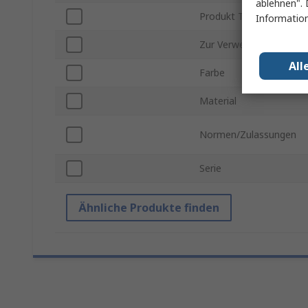
ablehnen". 
Produkt Typ
Information
Zur Verwendung mit
All
Farbe
Material
Normen/Zulassungen
Serie
Ähnliche Produkte finden