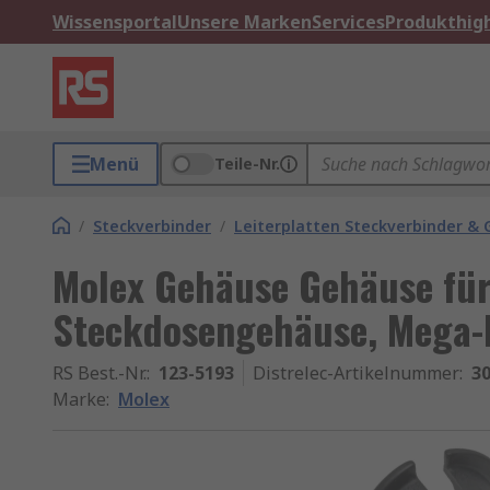
Wissensportal
Unsere Marken
Services
Produkthigh
Menü
Teile-Nr.
/
Steckverbinder
/
Leiterplatten Steckverbinder &
Molex Gehäuse Gehäuse für
Steckdosengehäuse, Mega-F
RS Best.-Nr.
:
123-5193
Distrelec-Artikelnummer
:
30
Marke
:
Molex