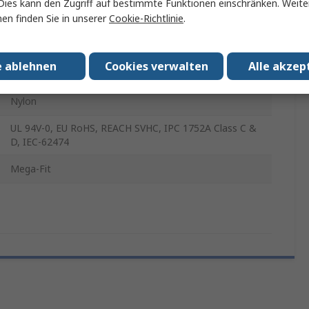
Dies kann den Zugriff auf bestimmte Funktionen einschränken. Weite
Gehäuse
en finden Sie in unserer
Cookie-Richtlinie
.
170001 Mega-Fit Steckdosengehäuse
e ablehnen
Cookies verwalten
Alle akzep
Schwarz
Nylon
UL 94V-0, EU RoHS, REACH SVHC, IPC 1752A Class C &
D, IEC-62474
Mega-Fit