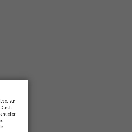
yse, zur
 Durch
entiellen
ie
le