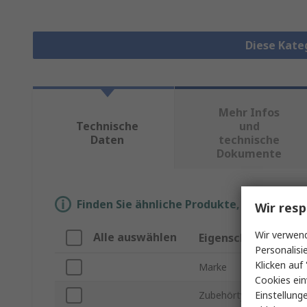
Diese Kate
Mehr Infos
Technische
und
Daten
technische
Dokumente
Finden Sie ähnliche Produkte, indem Sie 
Wir resp
Wir verwend
Alle auswählen
Eigenschaft
Personalisi
Klicken auf 
Marke
Cookies ein
Einstellung
Zubehörtyp