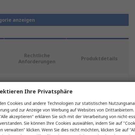
gorie anzeigen
Rechtliche
Produktdetails
Anforderungen
ein oder mehrere Eigenschaften auswählen.
ektieren Ihre Privatsphäre
en Cookies und andere Technologien zur statistischen Nutzungsanal
Wert
erung und zur Anzeige von Werbung auf Websites von Drittanbietern.
"Alle akzeptieren" erklären Sie sich mit der Verarbeitung von nicht-ess
Molex
verstanden. Sie können Ihre Cookies auswählen, indem Sie auf "Cook
en verwalten" klicken. Wenn Sie dies nicht möchten, klicken Sie auf "Al
Gehäuse