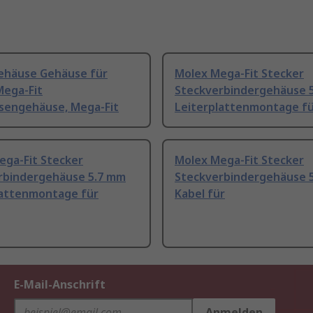
ehäuse Gehäuse für
Molex Mega-Fit Stecker
Mega-Fit
Steckverbindergehäuse 
sengehäuse, Mega-Fit
Leiterplattenmontage f
ega-Fit Stecker
Molex Mega-Fit Stecker
rbindergehäuse 5.7 mm
Steckverbindergehäuse 
lattenmontage für
Kabel für
E-Mail-Anschrift
Anmelden