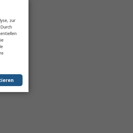
yse, zur
 Durch
entiellen
ie
le
re
tieren