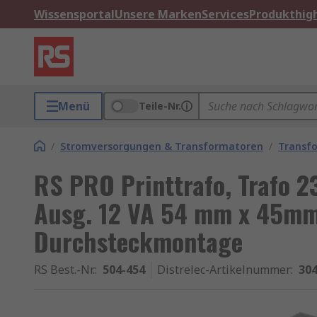
Wissensportal
Unsere Marken
Services
Produkthigh
Menü
Teile-Nr.
/
Stromversorgungen & Transformatoren
/
Transf
RS PRO Printtrafo, Trafo 23
Ausg. 12 VA 54 mm x 45mm
Durchsteckmontage
RS Best.-Nr.
:
504-454
Distrelec-Artikelnummer
:
304