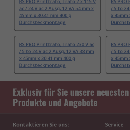
RS PRO Printtrafo, Trafo 2 x 115 V
RS PRO P
ac / 24 V ac 2 Ausg. 12 VA 54 mm x
/ 5 to 2
45mm x 30.41 mm 400 g
x 45mm 
Durchsteckmontage
Durchst
RS PRO Printtrafo, Trafo 230 V ac
RS PRO P
/ 5 to 24 V ac 2 Ausg. 12 VA 38 mm
/ 5 to 2
x 45mm x 30.41 mm 400 g
x 45mm 
Durchsteckmontage
Durchst
Exklusiv für Sie unsere neuesten
Produkte und Angebote
Kontaktieren Sie uns:
Service