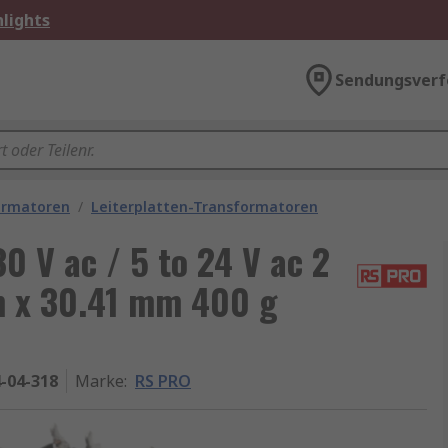
lights
Sendungsverf
ormatoren
/
Leiterplatten-Transformatoren
0 V ac / 5 to 24 V ac 2
 x 30.41 mm 400 g
-04-318
Marke
:
RS PRO