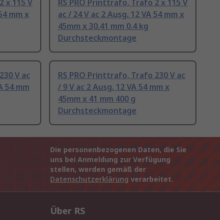
2 x 115 V
RS PRO Printtrafo, Trafo 2 x 115 V
 54 mm x
ac / 24 V ac 2 Ausg. 12 VA 54 mm x
45mm x 30.41 mm 0.4 kg
Durchsteckmontage
230 V ac
RS PRO Printtrafo, Trafo 230 V ac
VA 54 mm
/ 9 V ac 2 Ausg. 12 VA 54 mm x
45mm x 41 mm 400 g
Durchsteckmontage
Die personenbezogenen Daten, die Sie
uns bei Anmeldung zur Verfügung
stellen, werden gemäß der
Datenschutzerklärung
verarbeitet.
Über RS