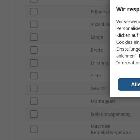
Wir resp
Primärspannung
Wir verwend
Anzahl der Ausgänge
Personalisi
Klicken auf 
Länge
Cookies ein
Einstellung
Breite
ablehnen". 
Information
Leistung
Tiefe
All
Gewicht
Montageart
Isolationsspannung
Maximale
Betriebstemperatur