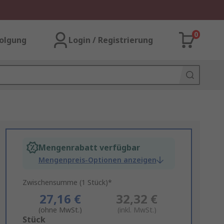
0
olgung
Login / Registrierung
Mengenrabatt verfügbar
Mengenpreis-Optionen anzeigen
Zwischensumme (1 Stück)*
27,16 €
32,32 €
(ohne MwSt.)
(inkl. MwSt.)
Add
Stück