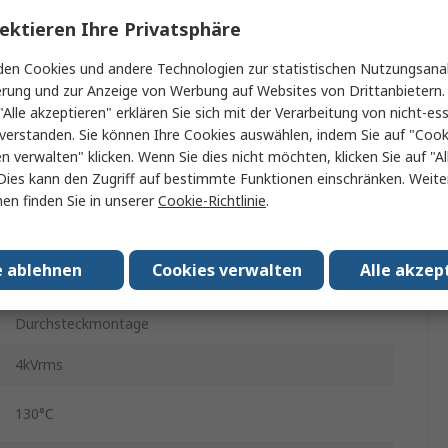
ektieren Ihre Privatsphäre
230 V ac
en Cookies und andere Technologien zur statistischen Nutzungsanal
2
erung und zur Anzeige von Werbung auf Websites von Drittanbietern.
"Alle akzeptieren" erklären Sie sich mit der Verarbeitung von nicht-ess
54mm
verstanden. Sie können Ihre Cookies auswählen, indem Sie auf "Cook
en verwalten" klicken. Wenn Sie dies nicht möchten, klicken Sie auf "Al
45mm
Dies kann den Zugriff auf bestimmte Funktionen einschränken. Weite
en finden Sie in unserer
Cookie-Richtlinie
.
12VA
30.41mm
e ablehnen
Cookies verwalten
Alle akzep
400g
Durchsteckmontage
4kVrms
130°C