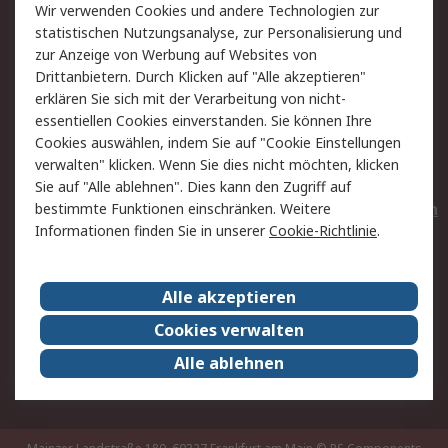
Wir verwenden Cookies und andere Technologien zur
Rücksendungen
Kontakt
statistischen Nutzungsanalyse, zur Personalisierung und
Hilfe
Privatkunden
zur Anzeige von Werbung auf Websites von
Drittanbietern. Durch Klicken auf "Alle akzeptieren"
Rechtliches
erklären Sie sich mit der Verarbeitung von nicht-
essentiellen Cookies einverstanden. Sie können Ihre
AGB
Datenschutz
Cookies auswählen, indem Sie auf "Cookie Einstellungen
Cookie-Richtlinie
Zahlungsbedingungen
verwalten" klicken. Wenn Sie dies nicht möchten, klicken
Copyright/Impressum
Entsorgung
Sie auf "Alle ablehnen". Dies kann den Zugriff auf
Elektrogeräte/Batterien
bestimmte Funktionen einschränken. Weitere
Informationen finden Sie in unserer
Cookie-Richtlinie
.
Über RS
Alle akzeptieren
Unternehmen
RS weltweit
Karriere bei RS
Nachhaltigkeit
Cookies verwalten
Qualität/Umwelt/Zertifikate
Presse-Center
Alle ablehnen
Event-Center