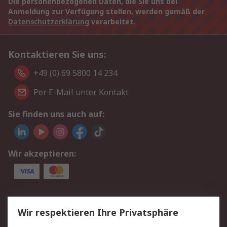
Die personenbezogenen Daten, die Sie uns bei
Anmeldung zur Verfügung stellen, werden gemäß der
Datenschutzerklärung
verarbeitet.
Kontaktieren Sie uns:
+49 (0) 69 5800 14 234
Per E-Mail unter Kontakt
Sie finden uns auch auf:
Wir akzeptieren:
Service
Wir respektieren Ihre Privatsphäre
Value Added Services
Lieferlösungen