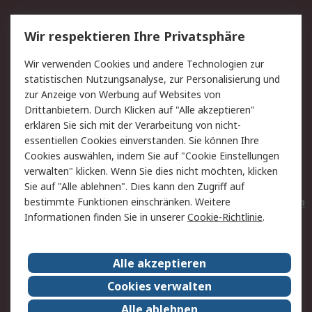
Service
Wir respektieren Ihre Privatsphäre
Value Added Services
Lieferlösungen
Wir verwenden Cookies und andere Technologien zur
Rücksendungen
Kontakt
statistischen Nutzungsanalyse, zur Personalisierung und
Hilfe
Privatkunden
zur Anzeige von Werbung auf Websites von
Drittanbietern. Durch Klicken auf "Alle akzeptieren"
Rechtliches
erklären Sie sich mit der Verarbeitung von nicht-
essentiellen Cookies einverstanden. Sie können Ihre
AGB
Datenschutz
Cookies auswählen, indem Sie auf "Cookie Einstellungen
Cookie-Richtlinie
Zahlungsbedingungen
verwalten" klicken. Wenn Sie dies nicht möchten, klicken
Copyright/Impressum
Entsorgung
Sie auf "Alle ablehnen". Dies kann den Zugriff auf
Elektrogeräte/Batterien
bestimmte Funktionen einschränken. Weitere
Informationen finden Sie in unserer
Cookie-Richtlinie
.
Über RS
Alle akzeptieren
Unternehmen
RS weltweit
Karriere bei RS
Nachhaltigkeit
Cookies verwalten
Qualität/Umwelt/Zertifikate
Presse-Center
Alle ablehnen