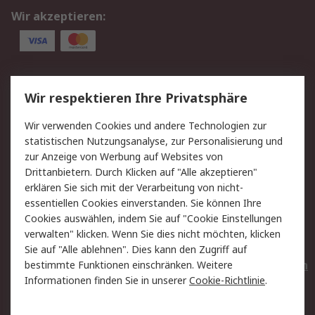
Wir akzeptieren:
Service
Wir respektieren Ihre Privatsphäre
Value Added Services
Lieferlösungen
Wir verwenden Cookies und andere Technologien zur
Rücksendungen
Kontakt
statistischen Nutzungsanalyse, zur Personalisierung und
Hilfe
Privatkunden
zur Anzeige von Werbung auf Websites von
Drittanbietern. Durch Klicken auf "Alle akzeptieren"
Rechtliches
erklären Sie sich mit der Verarbeitung von nicht-
essentiellen Cookies einverstanden. Sie können Ihre
AGB
Datenschutz
Cookies auswählen, indem Sie auf "Cookie Einstellungen
Cookie-Richtlinie
Zahlungsbedingungen
verwalten" klicken. Wenn Sie dies nicht möchten, klicken
Copyright/Impressum
Entsorgung
Sie auf "Alle ablehnen". Dies kann den Zugriff auf
Elektrogeräte/Batterien
bestimmte Funktionen einschränken. Weitere
Informationen finden Sie in unserer
Cookie-Richtlinie
.
Über RS