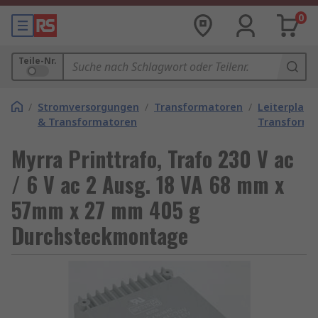
0
Teile-Nr.
/
Stromversorgungen
/
Transformatoren
/
Leiterplatt
& Transformatoren
Transforma
Myrra Printtrafo, Trafo 230 V ac
/ 6 V ac 2 Ausg. 18 VA 68 mm x
57mm x 27 mm 405 g
Durchsteckmontage