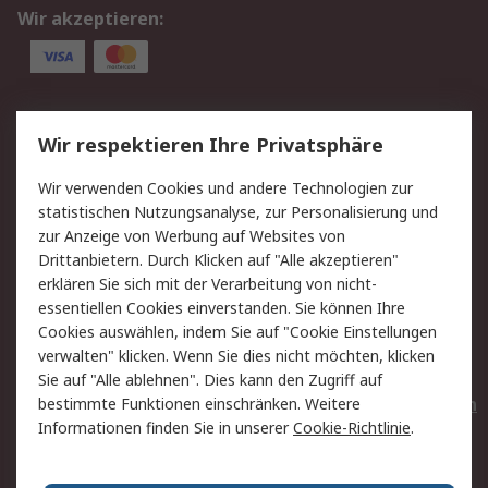
Wir akzeptieren:
Service
Wir respektieren Ihre Privatsphäre
Value Added Services
Lieferlösungen
Wir verwenden Cookies und andere Technologien zur
Rücksendungen
Kontakt
statistischen Nutzungsanalyse, zur Personalisierung und
Hilfe
Privatkunden
zur Anzeige von Werbung auf Websites von
Drittanbietern. Durch Klicken auf "Alle akzeptieren"
Rechtliches
erklären Sie sich mit der Verarbeitung von nicht-
essentiellen Cookies einverstanden. Sie können Ihre
AGB
Datenschutz
Cookies auswählen, indem Sie auf "Cookie Einstellungen
Cookie-Richtlinie
Zahlungsbedingungen
verwalten" klicken. Wenn Sie dies nicht möchten, klicken
Copyright/Impressum
Entsorgung
Sie auf "Alle ablehnen". Dies kann den Zugriff auf
Elektrogeräte/Batterien
bestimmte Funktionen einschränken. Weitere
Informationen finden Sie in unserer
Cookie-Richtlinie
.
Über RS