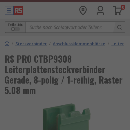
0
Teile-Nr.
/
Steckverbinder
/
Anschlussklemmenblöcke
/
Leiterpl
RS PRO CTBP9308
Leiterplattensteckverbinder
Gerade, 8-polig / 1-reihig, Raster
5.08 mm