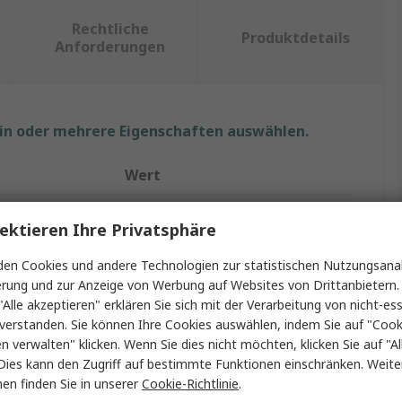
Rechtliche
Produktdetails
Anforderungen
ein oder mehrere Eigenschaften auswählen.
Wert
RS PRO
ektieren Ihre Privatsphäre
akte
8
en Cookies und andere Technologien zur statistischen Nutzungsanal
erung und zur Anzeige von Werbung auf Websites von Drittanbietern.
Leiterplattensteckverbinder
"Alle akzeptieren" erklären Sie sich mit der Verarbeitung von nicht-ess
5.08mm
verstanden. Sie können Ihre Cookies auswählen, indem Sie auf "Cook
en verwalten" klicken. Wenn Sie dies nicht möchten, klicken Sie auf "Al
16A
Dies kann den Zugriff auf bestimmte Funktionen einschränken. Weite
en finden Sie in unserer
Cookie-Richtlinie
.
en
1