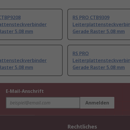
CTBP9208
RS PRO CTB9309
lattensteckverbinder
Leiterplattensteckverbi
Raster 5.08 mm
Gerade Raster 5.08 mm
RS PRO
lattensteckverbinder
Leiterplattensteckverbi
Raster 5.08 mm
Gerade Raster 5.08 mm
E-Mail-Anschrift
Anmelden
Rechtliches