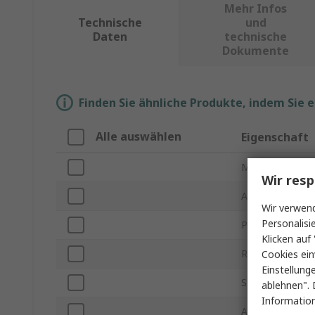
Mehr Infos
Technische
und
Daten
technische
Dokumente
Finden Sie ähnliche Produkte, indem Sie 
Alle auswählen
Eigenschaft
Marke
Wir resp
Anzahl der Kont
Wir verwend
Personalisi
Produkt Typ
Klicken auf 
Rastermaß
Cookies ein
Einstellung
Stromstärke
ablehnen". 
Information
Anzahl der Reih