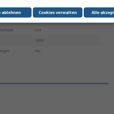
l
Polyamid
e ablehnen
Cookies verwalten
Alle akzep
htung
Gerade
smethode
Lot
300V
ungen
No