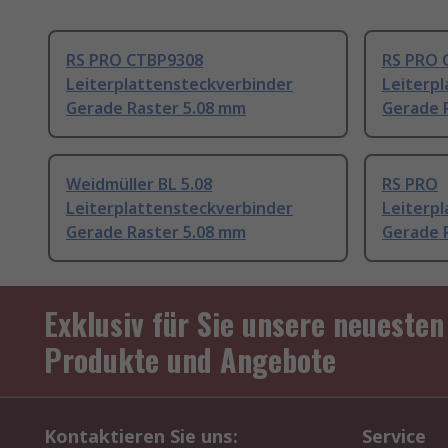
RS PRO CTBP9308
RS PRO 
Leiterplattensteckverbinder
Leiterp
Gerade Raster 5.08 mm
Gerade 
Weidmüller BL 5.08
RS PRO
Leiterplattensteckverbinder
Leiterp
Gerade Raster 5.08 mm
Gerade 
Exklusiv für Sie unsere neuesten
Produkte und Angebote
Kontaktieren Sie uns:
Service