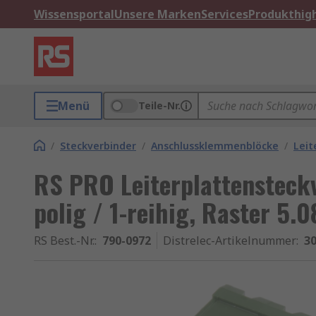
Wissensportal
Unsere Marken
Services
Produkthigh
Menü
Teile-Nr.
/
Steckverbinder
/
Anschlussklemmenblöcke
/
Leit
RS PRO Leiterplattensteckv
polig / 1-reihig, Raster 5.
RS Best.-Nr.
:
790-0972
Distrelec-Artikelnummer
:
30