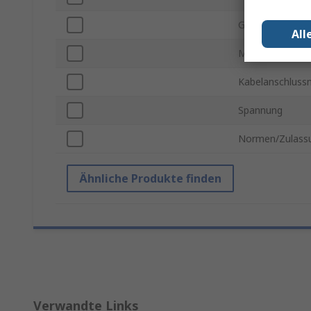
Gehäusemateria
All
Montageausric
Kabelanschlus
Spannung
Normen/Zulass
Ähnliche Produkte finden
Verwandte Links