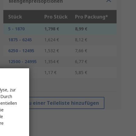
Mengenpreisoptionen
Stück
Pro Stück
Pro Packung*
5 - 1870
1,798 €
8,99 €
1875 - 6245
1,624 €
8,12 €
6250 - 12495
1,532 €
7,66 €
12500 - 24995
1,354 €
6,77 €
25000 +
1,17 €
5,85 €
*Richtpreis
yse, zur
 Durch
Zu einer Teileliste hinzufügen
entiellen
ie
le
re