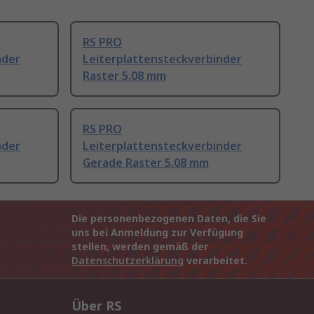
RS PRO
nder
Leiterplattensteckverbinder
Raster 5.08 mm
RS PRO
nder
Leiterplattensteckverbinder
Gerade Raster 5.08 mm
Die personenbezogenen Daten, die Sie
uns bei Anmeldung zur Verfügung
stellen, werden gemäß der
Datenschutzerklärung
verarbeitet.
Über RS