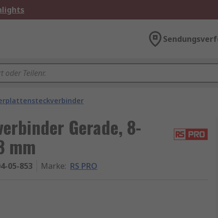
lights
Sendungsverf
erplattensteckverbinder
erbinder Gerade, 8-
08 mm
4-05-853
Marke
:
RS PRO