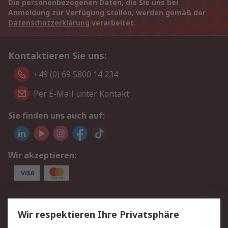
Die personenbezogenen Daten, die Sie uns bei
Anmeldung zur Verfügung stellen, werden gemäß der
Datenschutzerklärung
verarbeitet.
Kontaktieren Sie uns:
+49 (0) 69 5800 14 234
Per E-Mail unter Kontakt
Sie finden uns auch auf:
Wir akzeptieren:
Service
Wir respektieren Ihre Privatsphäre
Value Added Services
Lieferlösungen