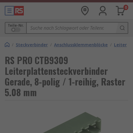
0
Teile-Nr.
/
Steckverbinder
/
Anschlussklemmenblöcke
/
Leiterpl
RS PRO CTB9309
Leiterplattensteckverbinder
Gerade, 8-polig / 1-reihig, Raster
5.08 mm