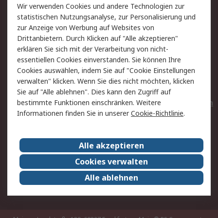
Wir verwenden Cookies und andere Technologien zur
Rücksendungen
Kontakt
statistischen Nutzungsanalyse, zur Personalisierung und
Hilfe
Privatkunden
zur Anzeige von Werbung auf Websites von
Drittanbietern. Durch Klicken auf "Alle akzeptieren"
Rechtliches
erklären Sie sich mit der Verarbeitung von nicht-
essentiellen Cookies einverstanden. Sie können Ihre
AGB
Datenschutz
Cookies auswählen, indem Sie auf "Cookie Einstellungen
Cookie-Richtlinie
Zahlungsbedingungen
verwalten" klicken. Wenn Sie dies nicht möchten, klicken
Copyright/Impressum
Entsorgung
Sie auf "Alle ablehnen". Dies kann den Zugriff auf
Elektrogeräte/Batterien
bestimmte Funktionen einschränken. Weitere
Informationen finden Sie in unserer
Cookie-Richtlinie
.
Über RS
Alle akzeptieren
Unternehmen
RS weltweit
Karriere bei RS
Nachhaltigkeit
Cookies verwalten
Qualität/Umwelt/Zertifikate
Presse-Center
Alle ablehnen
Event-Center