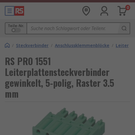
0
Teile-Nr.
/
Steckverbinder
/
Anschlussklemmenblöcke
/
Leiterpl
RS PRO 1551
Leiterplattensteckverbinder
gewinkelt, 5-polig, Raster 3.5
mm