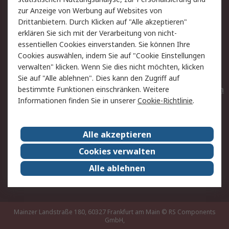
Hilfe
Privatkunden
zur Anzeige von Werbung auf Websites von
Drittanbietern. Durch Klicken auf "Alle akzeptieren"
Rechtliches
erklären Sie sich mit der Verarbeitung von nicht-
essentiellen Cookies einverstanden. Sie können Ihre
AGB
Datenschutz
Cookies auswählen, indem Sie auf "Cookie Einstellungen
Cookie-Richtlinie
Zahlungsbedingungen
verwalten" klicken. Wenn Sie dies nicht möchten, klicken
Copyright/Impressum
Entsorgung
Sie auf "Alle ablehnen". Dies kann den Zugriff auf
Elektrogeräte/Batterien
bestimmte Funktionen einschränken. Weitere
Informationen finden Sie in unserer
Cookie-Richtlinie
.
Über RS
Alle akzeptieren
Unternehmen
RS weltweit
Karriere bei RS
Nachhaltigkeit
Cookies verwalten
Qualität/Umwelt/Zertifikate
Presse-Center
Alle ablehnen
Event-Center
Mainzer Landstraße 180, 60327 Frankfurt am Main
© RS Components
GmbH,