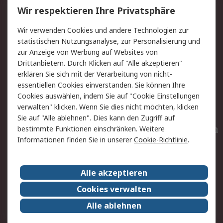
Wir respektieren Ihre Privatsphäre
Value Added Services
Lieferlösungen
Wir verwenden Cookies und andere Technologien zur
Rücksendungen
Kontakt
statistischen Nutzungsanalyse, zur Personalisierung und
Hilfe
Privatkunden
zur Anzeige von Werbung auf Websites von
Drittanbietern. Durch Klicken auf "Alle akzeptieren"
Rechtliches
erklären Sie sich mit der Verarbeitung von nicht-
essentiellen Cookies einverstanden. Sie können Ihre
AGB
Datenschutz
Cookies auswählen, indem Sie auf "Cookie Einstellungen
Cookie-Richtlinie
Zahlungsbedingungen
verwalten" klicken. Wenn Sie dies nicht möchten, klicken
Copyright/Impressum
Entsorgung
Sie auf "Alle ablehnen". Dies kann den Zugriff auf
Elektrogeräte/Batterien
bestimmte Funktionen einschränken. Weitere
Informationen finden Sie in unserer
Cookie-Richtlinie
.
Über RS
Alle akzeptieren
Unternehmen
RS weltweit
Karriere bei RS
Nachhaltigkeit
Cookies verwalten
Qualität/Umwelt/Zertifikate
Presse-Center
Alle ablehnen
Event-Center