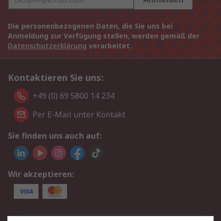
Die personenbezogenen Daten, die Sie uns bei
Anmeldung zur Verfügung stellen, werden gemäß der
Datenschutzerklärung
verarbeitet.
Kontaktieren Sie uns:
+49 (0) 69 5800 14 234
Per E-Mail unter Kontakt
Sie finden uns auch auf:
Wir akzeptieren:
Service