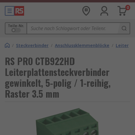
0
Teile-Nr.
/
Steckverbinder
/
Anschlussklemmenblöcke
/
Leiterpl
RS PRO CTB922HD
Leiterplattensteckverbinder
gewinkelt, 5-polig / 1-reihig,
Raster 3.5 mm