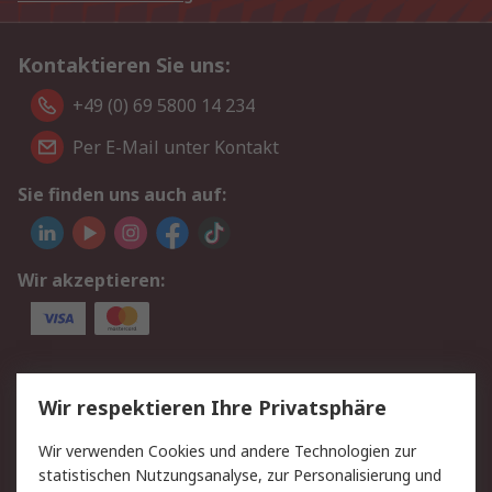
Kontaktieren Sie uns:
+49 (0) 69 5800 14 234
Per E-Mail unter Kontakt
Sie finden uns auch auf:
Wir akzeptieren:
Service
Wir respektieren Ihre Privatsphäre
Value Added Services
Lieferlösungen
Wir verwenden Cookies und andere Technologien zur
Rücksendungen
Kontakt
statistischen Nutzungsanalyse, zur Personalisierung und
Hilfe
Privatkunden