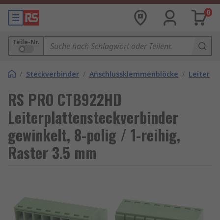
0
Teile-Nr.
/
Steckverbinder
/
Anschlussklemmenblöcke
/
Leiterpl
RS PRO CTB922HD
Leiterplattensteckverbinder
gewinkelt, 8-polig / 1-reihig,
Raster 3.5 mm