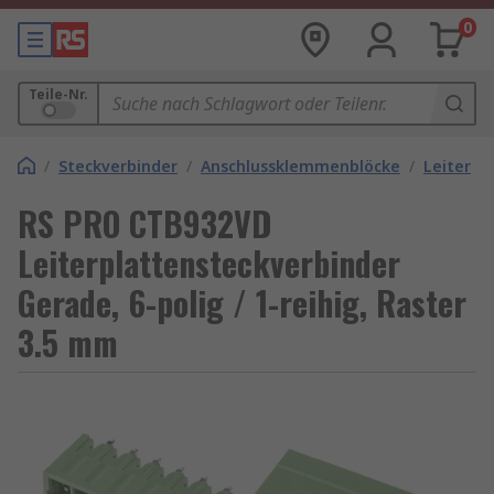
0
Teile-Nr.
/
Steckverbinder
/
Anschlussklemmenblöcke
/
Leiterpl
RS PRO CTB932VD
Leiterplattensteckverbinder
Gerade, 6-polig / 1-reihig, Raster
3.5 mm