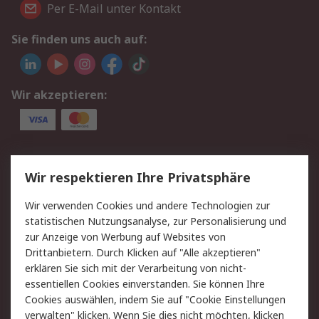
Per E-Mail unter Kontakt
Sie finden uns auch auf:
Wir akzeptieren:
Service
Wir respektieren Ihre Privatsphäre
Value Added Services
Lieferlösungen
Wir verwenden Cookies und andere Technologien zur
Rücksendungen
Kontakt
statistischen Nutzungsanalyse, zur Personalisierung und
Hilfe
Privatkunden
zur Anzeige von Werbung auf Websites von
Drittanbietern. Durch Klicken auf "Alle akzeptieren"
Rechtliches
erklären Sie sich mit der Verarbeitung von nicht-
essentiellen Cookies einverstanden. Sie können Ihre
AGB
Datenschutz
Cookies auswählen, indem Sie auf "Cookie Einstellungen
Cookie-Richtlinie
Zahlungsbedingungen
verwalten" klicken. Wenn Sie dies nicht möchten, klicken