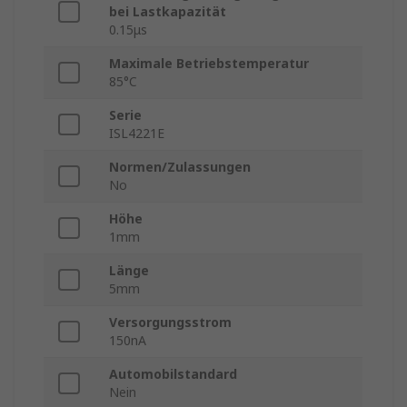
bei Lastkapazität
0.15μs
Maximale Betriebstemperatur
85°C
Serie
ISL4221E
Normen/Zulassungen
No
Höhe
1mm
Länge
5mm
Versorgungsstrom
150nA
Automobilstandard
Nein