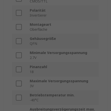
CMOS/TTL
Polarität
Invertierer
Montageart
Oberfläche
Gehäusegröße
QFN
Minimale Versorgungsspannung
2.7V
Pinanzahl
18
Maximale Versorgungsspannung
3V
Betriebstemperatur min.
-40°C
Ausbreitungsverzögerungszeit max.