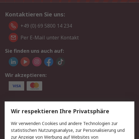
Kontaktieren Sie uns:
+49 (0) 69 5800 14 234
Per E-Mail unter Kontakt
Sie finden uns auch auf:
Wir akzeptieren:
Service
Wir respektieren Ihre Privatsphäre
Value Added Services
Lieferlösungen
Wir verwenden Cookies und andere Technologien zur
Rücksendungen
Kontakt
statistischen Nutzungsanalyse, zur Personalisierung und
Hilfe
Privatkunden
zur Anzeige von Werbung auf Websites von