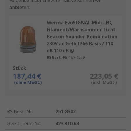
Folgende mögliche Alternative können wir
anbieten:
Werma EvoSIGNAL Midi LED,
Filament/Warnsummer-Licht
Beacon-Sounder-Kombination
230V ac Gelb IP66 Basis / 110
dB 110 dB @
RS Best.-Nr.
197-4279
Stück
187,44 €
223,05 €
(ohne MwSt.)
(inkl. MwSt.)
RS Best.-Nr.
:
251-8302
Herst. Teile-Nr.
:
423.310.68