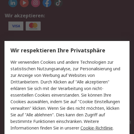
Wir akzeptieren:
Service
Wir respektieren Ihre Privatsphäre
Value Added Services
Lieferlösungen
Wir verwenden Cookies und andere Technologien zur
Rücksendungen
Kontakt
statistischen Nutzungsanalyse, zur Personalisierung und
Hilfe
Privatkunden
zur Anzeige von Werbung auf Websites von
Drittanbietern. Durch Klicken auf "Alle akzeptieren"
Rechtliches
erklären Sie sich mit der Verarbeitung von nicht-
essentiellen Cookies einverstanden. Sie können Ihre
AGB
Datenschutz
Cookies auswählen, indem Sie auf "Cookie Einstellungen
Cookie-Richtlinie
Zahlungsbedingungen
verwalten" klicken. Wenn Sie dies nicht möchten, klicken
Copyright/Impressum
Entsorgung
Sie auf "Alle ablehnen". Dies kann den Zugriff auf
Elektrogeräte/Batterien
bestimmte Funktionen einschränken. Weitere
Informationen finden Sie in unserer
Cookie-Richtlinie
.