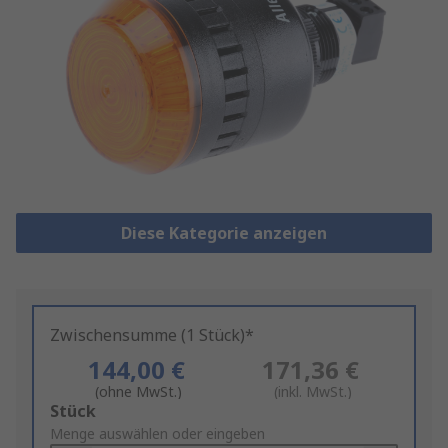
Diese Kategorie anzeigen
Zwischensumme (1 Stück)*
144,00 €
171,36 €
(ohne MwSt.)
(inkl. MwSt.)
Add
Stück
to
Menge auswählen oder eingeben