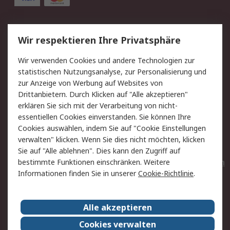
Service
Wir respektieren Ihre Privatsphäre
Value Added Services
Lieferlösungen
Wir verwenden Cookies und andere Technologien zur
Rücksendungen
Kontakt
statistischen Nutzungsanalyse, zur Personalisierung und
Hilfe
Privatkunden
zur Anzeige von Werbung auf Websites von
Drittanbietern. Durch Klicken auf "Alle akzeptieren"
Rechtliches
erklären Sie sich mit der Verarbeitung von nicht-
essentiellen Cookies einverstanden. Sie können Ihre
AGB
Datenschutz
Cookies auswählen, indem Sie auf "Cookie Einstellungen
Cookie-Richtlinie
Zahlungsbedingungen
verwalten" klicken. Wenn Sie dies nicht möchten, klicken
Copyright/Impressum
Entsorgung
Sie auf "Alle ablehnen". Dies kann den Zugriff auf
Elektrogeräte/Batterien
bestimmte Funktionen einschränken. Weitere
Informationen finden Sie in unserer
Cookie-Richtlinie
.
Über RS
Alle akzeptieren
Unternehmen
RS weltweit
Karriere bei RS
Nachhaltigkeit
Cookies verwalten