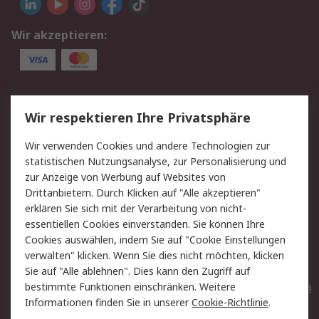
Wir akzeptieren:
Service
Wir respektieren Ihre Privatsphäre
Value Added Services
Lieferlösungen
Wir verwenden Cookies und andere Technologien zur
Rücksendungen
Kontakt
statistischen Nutzungsanalyse, zur Personalisierung und
Hilfe
Privatkunden
zur Anzeige von Werbung auf Websites von
Drittanbietern. Durch Klicken auf "Alle akzeptieren"
Rechtliches
erklären Sie sich mit der Verarbeitung von nicht-
essentiellen Cookies einverstanden. Sie können Ihre
AGB
Datenschutz
Cookies auswählen, indem Sie auf "Cookie Einstellungen
Cookie-Richtlinie
Zahlungsbedingungen
verwalten" klicken. Wenn Sie dies nicht möchten, klicken
Copyright/Impressum
Entsorgung
Sie auf "Alle ablehnen". Dies kann den Zugriff auf
Elektrogeräte/Batterien
bestimmte Funktionen einschränken. Weitere
Informationen finden Sie in unserer
Cookie-Richtlinie
.