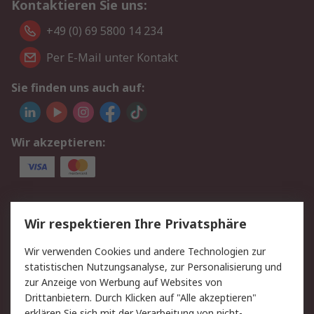
Kontaktieren Sie uns:
+49 (0) 69 5800 14 234
Per E-Mail unter Kontakt
Sie finden uns auch auf:
Wir akzeptieren:
Service
Wir respektieren Ihre Privatsphäre
Value Added Services
Lieferlösungen
Wir verwenden Cookies und andere Technologien zur
Rücksendungen
Kontakt
statistischen Nutzungsanalyse, zur Personalisierung und
Hilfe
Privatkunden
zur Anzeige von Werbung auf Websites von
Drittanbietern. Durch Klicken auf "Alle akzeptieren"
Rechtliches
erklären Sie sich mit der Verarbeitung von nicht-