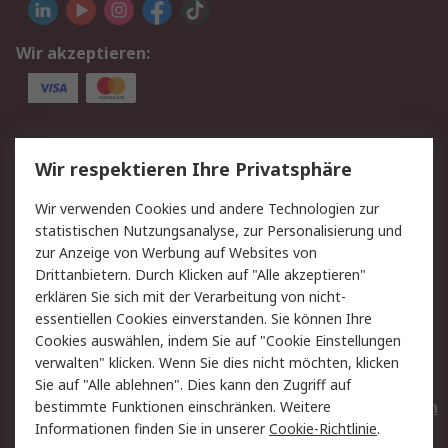
Wir akzeptieren:
Service
Wir respektieren Ihre Privatsphäre
Value Added Services
Lieferlösungen
Wir verwenden Cookies und andere Technologien zur
Rücksendungen
Kontakt
statistischen Nutzungsanalyse, zur Personalisierung und
Hilfe
Privatkunden
zur Anzeige von Werbung auf Websites von
Drittanbietern. Durch Klicken auf "Alle akzeptieren"
Rechtliches
erklären Sie sich mit der Verarbeitung von nicht-
essentiellen Cookies einverstanden. Sie können Ihre
AGB
Datenschutz
Cookies auswählen, indem Sie auf "Cookie Einstellungen
Cookie-Richtlinie
Zahlungsbedingungen
verwalten" klicken. Wenn Sie dies nicht möchten, klicken
Copyright/Impressum
Entsorgung
Sie auf "Alle ablehnen". Dies kann den Zugriff auf
Elektrogeräte/Batterien
bestimmte Funktionen einschränken. Weitere
Informationen finden Sie in unserer
Cookie-Richtlinie
.