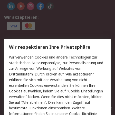
Wir akzeptieren:
Service
Wir respektieren Ihre Privatsphäre
Value Added Services
Lieferlösungen
Wir verwenden Cookies und andere Technologien zur
Rücksendungen
Kontakt
statistischen Nutzungsanalyse, zur Personalisierung und
Hilfe
Privatkunden
zur Anzeige von Werbung auf Websites von
Drittanbietern. Durch Klicken auf "Alle akzeptieren"
Rechtliches
erklären Sie sich mit der Verarbeitung von nicht-
essentiellen Cookies einverstanden. Sie können Ihre
AGB
Datenschutz
Cookies auswählen, indem Sie auf "Cookie Einstellungen
Cookie-Richtlinie
Zahlungsbedingungen
verwalten" klicken. Wenn Sie dies nicht möchten, klicken
Copyright/Impressum
Entsorgung
Sie auf "Alle ablehnen". Dies kann den Zugriff auf
Elektrogeräte/Batterien
bestimmte Funktionen einschränken. Weitere
Informationen finden Sie in unserer
Cookie-Richtlinie
.