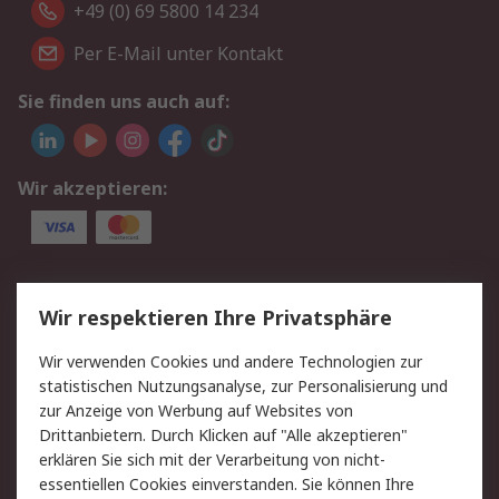
+49 (0) 69 5800 14 234
Per E-Mail unter Kontakt
Sie finden uns auch auf:
Wir akzeptieren:
Service
Wir respektieren Ihre Privatsphäre
Value Added Services
Lieferlösungen
Wir verwenden Cookies und andere Technologien zur
Rücksendungen
Kontakt
statistischen Nutzungsanalyse, zur Personalisierung und
Hilfe
Privatkunden
zur Anzeige von Werbung auf Websites von
Drittanbietern. Durch Klicken auf "Alle akzeptieren"
Rechtliches
erklären Sie sich mit der Verarbeitung von nicht-
essentiellen Cookies einverstanden. Sie können Ihre
AGB
Datenschutz