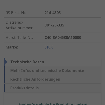
RS Best.-Nr.
:
214-4303
Distrelec-
301-25-335
Artikelnummer
:
Herst. Teile-Nr.
:
C4C-SA04530A10000
Marke
:
SICK
Technische Daten
Mehr Infos und technische Dokumente
Rechtliche Anforderungen
Produktdetails
Finden Sie ähnliche Produkte, indem