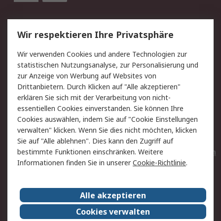
Service
Wir respektieren Ihre Privatsphäre
Value Added Services
Lieferlösungen
Wir verwenden Cookies und andere Technologien zur
Rücksendungen
Kontakt
statistischen Nutzungsanalyse, zur Personalisierung und
Hilfe
Privatkunden
zur Anzeige von Werbung auf Websites von
Drittanbietern. Durch Klicken auf "Alle akzeptieren"
Rechtliches
erklären Sie sich mit der Verarbeitung von nicht-
essentiellen Cookies einverstanden. Sie können Ihre
AGB
Datenschutz
Cookies auswählen, indem Sie auf "Cookie Einstellungen
Cookie-Richtlinie
Zahlungsbedingungen
verwalten" klicken. Wenn Sie dies nicht möchten, klicken
Copyright/Impressum
Entsorgung
Sie auf "Alle ablehnen". Dies kann den Zugriff auf
Elektrogeräte/Batterien
bestimmte Funktionen einschränken. Weitere
Informationen finden Sie in unserer
Cookie-Richtlinie
.
Über RS
Alle akzeptieren
Unternehmen
RS weltweit
Karriere bei RS
Nachhaltigkeit
Cookies verwalten