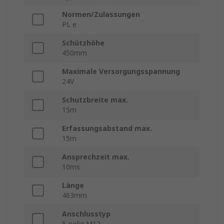
Normen/Zulassungen
PL e
Schützhöhe
450mm
Maximale Versorgungsspannung
24V
Schutzbreite max.
15m
Erfassungsabstand max.
15m
Ansprechzeit max.
10ms
Länge
463mm
Anschlusstyp
5-polig M12