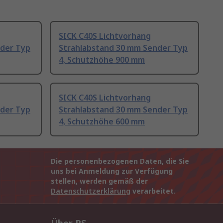
SICK C40S Lichtvorhang
nder Typ
Strahlabstand 30 mm Sender Typ
4, Schutzhöhe 900 mm
SICK C40S Lichtvorhang
nder Typ
Strahlabstand 30 mm Sender Typ
4, Schutzhöhe 600 mm
Die personenbezogenen Daten, die Sie
uns bei Anmeldung zur Verfügung
stellen, werden gemäß der
Datenschutzerklärung
verarbeitet.