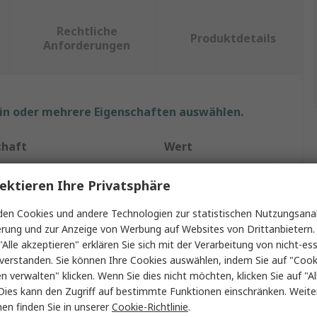
Rechtliche
Produktdetails
Anforderungen
ein oder mehrere Eigenschaften auswählen.
chaft
Wert
SICK
ektieren Ihre Privatsphäre
 Typ
Lichtvorhang
en Cookies und andere Technologien zur statistischen Nutzungsanal
erung und zur Anzeige von Werbung auf Websites von Drittanbietern.
C40S
"Alle akzeptieren" erklären Sie sich mit der Verarbeitung von nicht-ess
verstanden. Sie können Ihre Cookies auswählen, indem Sie auf "Cook
flösung
40mm
en verwalten" klicken. Wenn Sie dies nicht möchten, klicken Sie auf "Al
Dies kann den Zugriff auf bestimmte Funktionen einschränken. Weite
ntentyp
Sender
en finden Sie in unserer
Cookie-Richtlinie
.