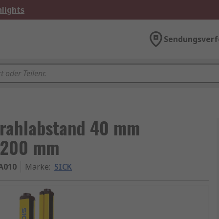
lights
Sendungsverf
trahlabstand 40 mm
 1200 mm
A010
Marke
:
SICK