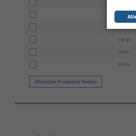
Sicherhe
Schützh
All
Erfassun
Länge
Höhe
Breite
Ähnliche Produkte finden