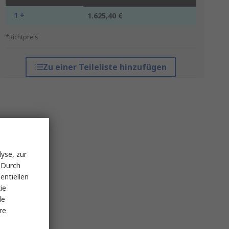
1 +
1.625,40 €
*Richtpreis
Zu einer Teileliste hinzufügen
yse, zur
 Durch
entiellen
ie
le
re