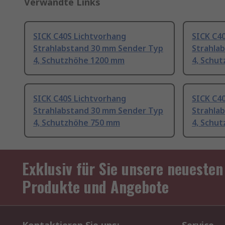
Verwandte Links
SICK C40S Lichtvorhang
SICK C4
Strahlabstand 30 mm Sender Typ
Strahla
4, Schutzhöhe 1200 mm
4, Schu
SICK C40S Lichtvorhang
SICK C4
Strahlabstand 30 mm Sender Typ
Strahla
4, Schutzhöhe 750 mm
4, Schu
Exklusiv für Sie unsere neuesten
Produkte und Angebote