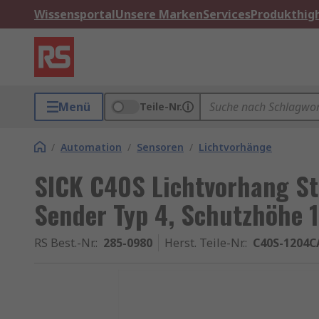
Wissensportal
Unsere Marken
Services
Produkthigh
Menü
Teile-Nr.
/
Automation
/
Sensoren
/
Lichtvorhänge
SICK C40S Lichtvorhang S
Sender Typ 4, Schutzhöhe
RS Best.-Nr.
:
285-0980
Herst. Teile-Nr.
:
C40S-1204C