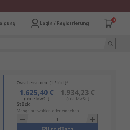
0
olgung
Login / Registrierung
Zwischensumme (1 Stück)*
1.625,40 €
1.934,23 €
(ohne MwSt.)
(inkl. MwSt.)
Add
Stück
to
Menge auswählen oder eingeben
Basket
Hinzufügen