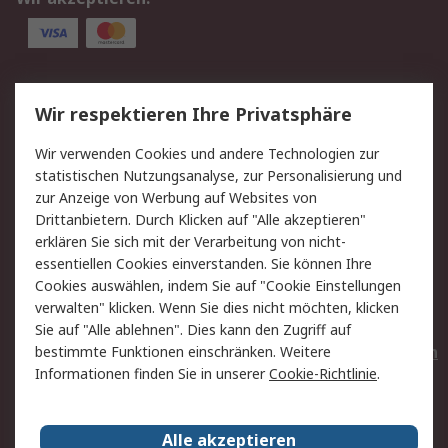
Service
Wir respektieren Ihre Privatsphäre
Value Added Services
Lieferlösungen
Wir verwenden Cookies und andere Technologien zur
Rücksendungen
Kontakt
statistischen Nutzungsanalyse, zur Personalisierung und
Hilfe
Privatkunden
zur Anzeige von Werbung auf Websites von
Drittanbietern. Durch Klicken auf "Alle akzeptieren"
Rechtliches
erklären Sie sich mit der Verarbeitung von nicht-
essentiellen Cookies einverstanden. Sie können Ihre
AGB
Datenschutz
Cookies auswählen, indem Sie auf "Cookie Einstellungen
Cookie-Richtlinie
Zahlungsbedingungen
verwalten" klicken. Wenn Sie dies nicht möchten, klicken
Copyright/Impressum
Entsorgung
Sie auf "Alle ablehnen". Dies kann den Zugriff auf
Elektrogeräte/Batterien
bestimmte Funktionen einschränken. Weitere
Informationen finden Sie in unserer
Cookie-Richtlinie
.
Über RS
Alle akzeptieren
Unternehmen
RS weltweit