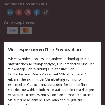
Sie finden uns auch auf:
Wir akzeptieren:
Service
Wir respektieren Ihre Privatsphäre
Value Added Services
Lieferlösungen
Wir verwenden Cookies und andere Technologien zur
Rücksendungen
Kontakt
statistischen Nutzungsanalyse, zur Personalisierung und
Hilfe
Privatkunden
zur Anzeige von Werbung auf Websites von
Drittanbietern. Durch Klicken auf "Alle akzeptieren"
Rechtliches
erklären Sie sich mit der Verarbeitung von nicht-
essentiellen Cookies einverstanden. Sie können Ihre
AGB
Datenschutz
Cookies auswählen, indem Sie auf "Cookie Einstellungen
Cookie-Richtlinie
Zahlungsbedingungen
verwalten" klicken. Wenn Sie dies nicht möchten, klicken
Copyright/Impressum
Entsorgung
Sie auf "Alle ablehnen". Dies kann den Zugriff auf