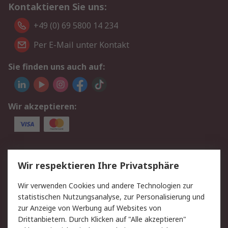
Kontaktieren Sie uns:
+49 (0) 69 5800 14 234
Per E-Mail unter Kontakt
Sie finden uns auch auf:
Wir akzeptieren:
Service
Wir respektieren Ihre Privatsphäre
Value Added Services
Lieferlösungen
Wir verwenden Cookies und andere Technologien zur
Rücksendungen
Kontakt
statistischen Nutzungsanalyse, zur Personalisierung und
Hilfe
Privatkunden
zur Anzeige von Werbung auf Websites von
Drittanbietern. Durch Klicken auf "Alle akzeptieren"
Rechtliches