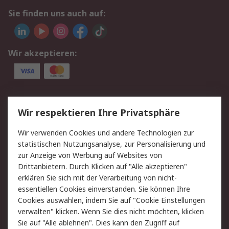
Sie finden uns auch auf:
Wir akzeptieren:
Service
Wir respektieren Ihre Privatsphäre
Value Added Services
Lieferlösungen
Wir verwenden Cookies und andere Technologien zur
Rücksendungen
Kontakt
statistischen Nutzungsanalyse, zur Personalisierung und
Hilfe
Privatkunden
zur Anzeige von Werbung auf Websites von
Drittanbietern. Durch Klicken auf "Alle akzeptieren"
Rechtliches
erklären Sie sich mit der Verarbeitung von nicht-
essentiellen Cookies einverstanden. Sie können Ihre
AGB
Datenschutz
Cookies auswählen, indem Sie auf "Cookie Einstellungen
Cookie-Richtlinie
Zahlungsbedingungen
verwalten" klicken. Wenn Sie dies nicht möchten, klicken
Copyright/Impressum
Entsorgung
Sie auf "Alle ablehnen". Dies kann den Zugriff auf