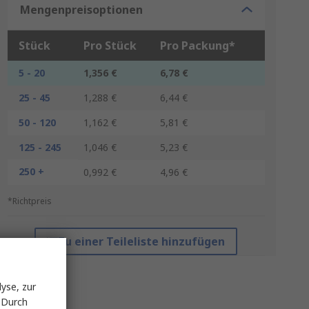
Mengenpreisoptionen
Stück
Pro Stück
Pro Packung*
5 - 20
1,356 €
6,78 €
25 - 45
1,288 €
6,44 €
50 - 120
1,162 €
5,81 €
125 - 245
1,046 €
5,23 €
250 +
0,992 €
4,96 €
*Richtpreis
Zu einer Teileliste hinzufügen
yse, zur
 Durch