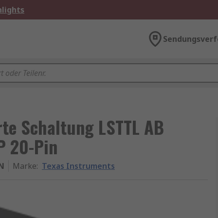
lights
Sendungsverf
rte Schaltung LSTTL AB
P 20-Pin
N
Marke
:
Texas Instruments