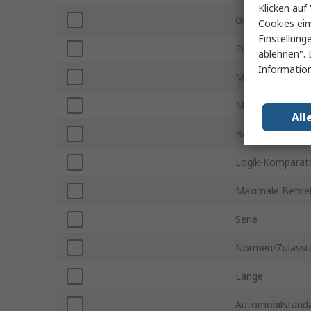
Klicken auf 
Gehäusegröße
Cookies ein
Einstellung
Pinanzahl
ablehnen". 
Information
Minimale Verso
Maximale Verso
All
Betriebstempera
Logik-Komparat
Maximale Betri
Serie
Normen/Zulass
Länge
Automobilstand