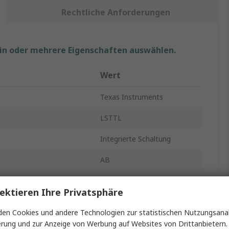
Rechtliche Anforderungen
ein oder mehrere Eigenschaften auswählen.
Wert
Texas Instruments
LSTTL
Integrierte Schaltung
AB
8
ektieren Ihre Privatsphäre
Strom/Spannung
en Cookies und andere Technologien zur statistischen Nutzungsanal
Durchsteckmontage
erung und zur Anzeige von Werbung auf Websites von Drittanbietern.