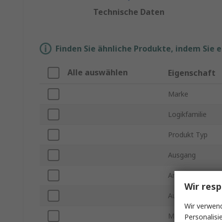
Technische Daten
Finden Sie ähnliche Produkte, indem Sie 
Alle auswählen
Eigenschaft
Marke
Logikfamilie
Produkt Typ
Ausgang
Anzahl der Bits
Wir resp
Ausgangstyp
Wir verwend
Montageart
Personalisi