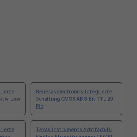
rierte
Renesas Electronics Integrierte
ktiv-Low
Schaltung CMOS AB 8-Bit TTL 20-
Pin
rierte
Texas Instruments Achtfach-D-
-High
Flipflop Strom/Spannung TSSOP