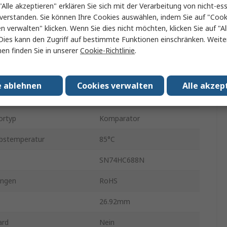
"Alle akzeptieren" erklären Sie sich mit der Verarbeitung von nicht-ess
PDIP
verstanden. Sie können Ihre Cookies auswählen, indem Sie auf "Cook
en verwalten" klicken. Wenn Sie dies nicht möchten, klicken Sie auf "Al
20
Dies kann den Zugriff auf bestimmte Funktionen einschränken. Weite
en finden Sie in unserer
Cookie-Richtlinie
.
rgungsspannung
2V
rgungsspannung
6V
e ablehnen
Cookies verwalten
Alle akzep
tur min.
-40°C
ortyp
Komparator
ebstemperatur
85°C
SN74HC688N
ungen
RoHS
26.92mm
ard
Nein