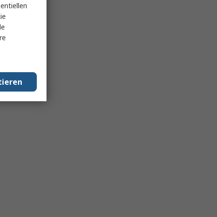
entiellen
ie
le
re
tieren