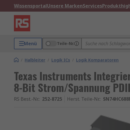
Wissensportal
Unsere Marken
Services
Produkthigh
Menü
Teile-Nr.
/
Halbleiter
/
Logik ICs
/
Logik Komparatoren
Texas Instruments Integrie
8-Bit Strom/Spannung PDI
RS Best.-Nr.
:
252-8725
Herst. Teile-Nr.
:
SN74HC688