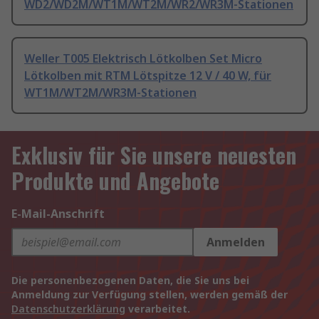
WD2/WD2M/WT1M/WT2M/WR2/WR3M-Stationen
Weller T005 Elektrisch Lötkolben Set Micro
Lötkolben mit RTM Lötspitze 12 V / 40 W, für
WT1M/WT2M/WR3M-Stationen
Exklusiv für Sie unsere neuesten
Produkte und Angebote
E-Mail-Anschrift
Anmelden
Die personenbezogenen Daten, die Sie uns bei
Anmeldung zur Verfügung stellen, werden gemäß der
Datenschutzerklärung
verarbeitet.