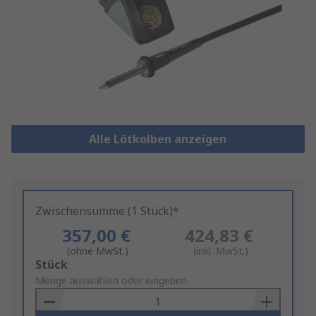
Alle Lötkolben anzeigen
Zwischensumme (1 Stück)*
357,00 €
424,83 €
(ohne MwSt.)
(inkl. MwSt.)
Add
Stück
to
Menge auswählen oder eingeben
Basket