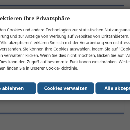
 Infos und
ektieren Ihre Privatsphäre
Rechtliche
chnische
Anforderungen
kumente
en Cookies und andere Technologien zur statistischen Nutzungsanal
erung und zur Anzeige von Werbung auf Websites von Drittanbietern.
"Alle akzeptieren" erklären Sie sich mit der Verarbeitung von nicht-ess
verstanden. Sie können Ihre Cookies auswählen, indem Sie auf "Cook
ein oder mehrere Eigenschaften auswählen.
en verwalten" klicken. Wenn Sie dies nicht möchten, klicken Sie auf "Al
Dies kann den Zugriff auf bestimmte Funktionen einschränken. Weite
Eigenschaft
Wert
en finden Sie in unserer
Cookie-Richtlinie
.
Marke
Weller
e ablehnen
Cookies verwalten
Alle akzep