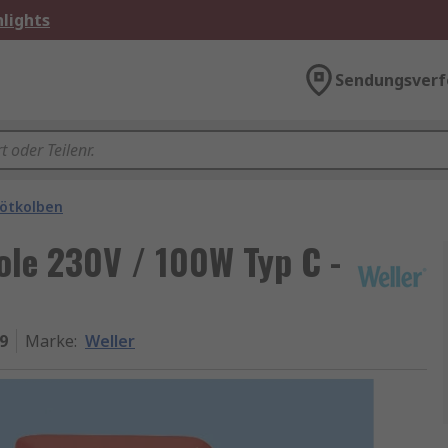
lights
Sendungsverf
ötkolben
ole 230V / 100W Typ C -
9
Marke
:
Weller