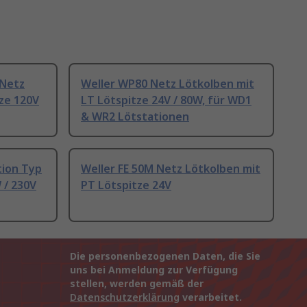
 Netz
Weller WP80 Netz Lötkolben mit
ze 120V
LT Lötspitze 24V / 80W, für WD1
& WR2 Lötstationen
tion Typ
Weller FE 50M Netz Lötkolben mit
 / 230V
PT Lötspitze 24V
Die personenbezogenen Daten, die Sie
uns bei Anmeldung zur Verfügung
stellen, werden gemäß der
Datenschutzerklärung
verarbeitet.