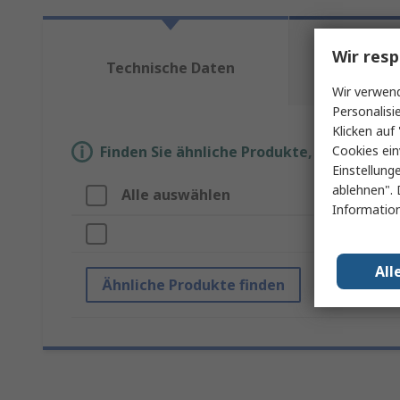
Mehr
Wir resp
Technische Daten
te
Do
Wir verwend
Personalisi
Klicken auf 
Cookies ein
Finden Sie ähnliche Produkte, indem Sie 
Einstellung
ablehnen". 
Alle auswählen
Information
All
Ähnliche Produkte finden