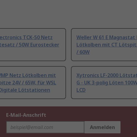
ectronics TCK-50 Netz
Weller W 61 E Magnastat
tesatz / 50W Eurostecker
Lötkolben mit CT Lötspit
/ 60W
WMP Netz Lötkolben mit
Xytronics LF-2000 Lötsta
itze 24V / 65W, für WSL
G - UK 3-polig Löten 100W
igitale Lötstationen
LCD
E-Mail-Anschrift
Anmelden