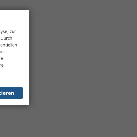
yse, zur
 Durch
entiellen
ie
le
re
tieren