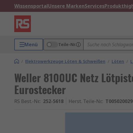
Wissensportal
Unsere Marken
Services
Produkthigh
Menü
Teile-Nr.
/
Elektrowerkzeuge Löten & Schweißen
/
Löten
/
L
Weller 8100UC Netz Lötpist
Eurostecker
RS Best.-Nr.
:
252-5618
Herst. Teile-Nr.
:
T005020029