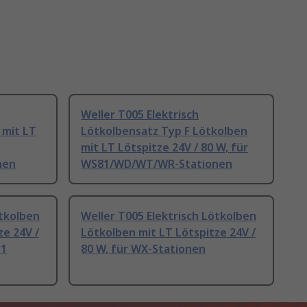
Weller T005 Elektrisch
 mit LT
Lötkolbensatz Typ F Lötkolben
mit LT Lötspitze 24V / 80 W, für
nen
WS81/WD/WT/WR-Stationen
ötkolben
Weller T005 Elektrisch Lötkolben
ze 24V /
Lötkolben mit LT Lötspitze 24V /
51
80 W, für WX-Stationen