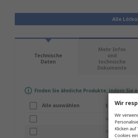
Alle Lötk
Mehr Infos
Technische
und
Daten
technische
Dokumente
Finden Sie ähnliche Produkte, indem Sie 
Wir resp
Alle auswählen
Eigenschaft
Wir verwend
Marke
Personalisi
Klicken auf 
Heizquellen Typ
Cookies ein