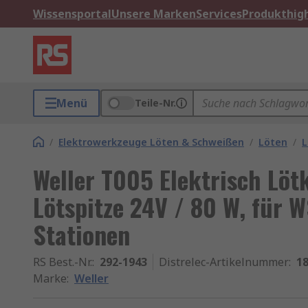
Wissensportal
Unsere Marken
Services
Produkthigh
Menü
Teile-Nr.
/
Elektrowerkzeuge Löten & Schweißen
/
Löten
/
L
Weller T005 Elektrisch Löt
Lötspitze 24V / 80 W, für
Stationen
RS Best.-Nr.
:
292-1943
Distrelec-Artikelnummer
:
18
Marke
:
Weller