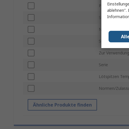
Einstellung
Produkt Typ
ablehnen". 
Information
Subtyp
Nennleistung
All
Spitzenserie
Zur Verwendung
Serie
Lötspitzen Tem
Normen/Zulass
Ähnliche Produkte finden