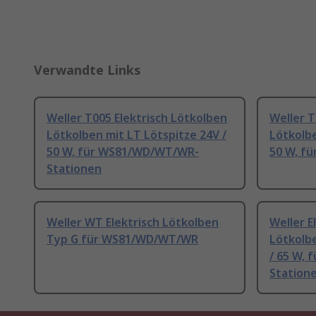
Verwandte Links
Weller T005 Elektrisch Lötkolben
Weller T
Lötkolben mit LT Lötspitze 24V /
Lötkolbe
50 W, für WS81/WD/WT/WR-
50 W, f
Stationen
Weller WT Elektrisch Lötkolben
Weller E
Typ G für WS81/WD/WT/WR
Lötkolb
/ 65 W,
Station