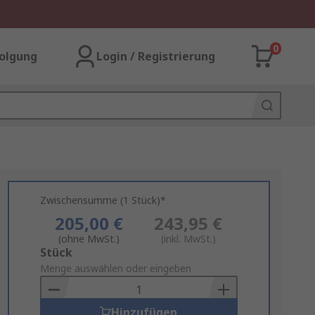
0
olgung
Login / Registrierung
Zwischensumme (1 Stück)*
205,00 €
243,95 €
(ohne MwSt.)
(inkl. MwSt.)
Add
Stück
to
Menge auswählen oder eingeben
Basket
Hinzufügen