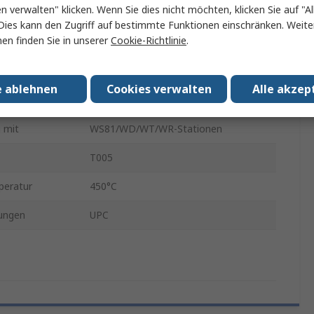
en verwalten" klicken. Wenn Sie dies nicht möchten, klicken Sie auf "Al
Lötkolben
Dies kann den Zugriff auf bestimmte Funktionen einschränken. Weite
en finden Sie in unserer
Cookie-Richtlinie
.
Lötkolben
80W
e ablehnen
Cookies verwalten
Alle akzep
LT
 mit
WS81/WD/WT/WR-Stationen
T005
peratur
450°C
ungen
UPC