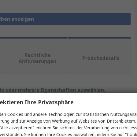
olben anzeigen
Rechtliche
Produktdetails
Anforderungen
ein oder mehrere Eigenschaften auswählen.
ektieren Ihre Privatsphäre
Wert
en Cookies und andere Technologien zur statistischen Nutzungsanal
Weller
erung und zur Anzeige von Werbung auf Websites von Drittanbietern.
"Alle akzeptieren" erklären Sie sich mit der Verarbeitung von nicht-ess
Elektrisch
verstanden. Sie können Ihre Cookies auswählen, indem Sie auf "Cook