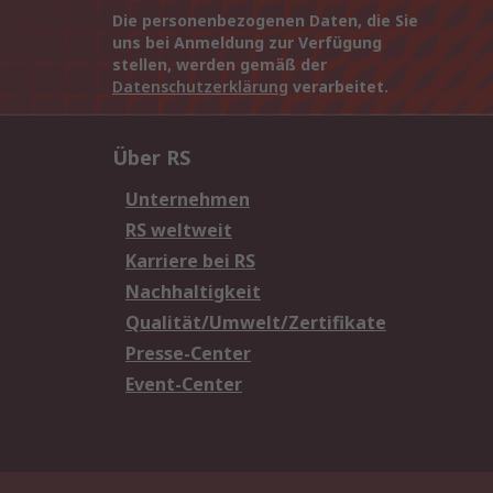
Die personenbezogenen Daten, die Sie
uns bei Anmeldung zur Verfügung
stellen, werden gemäß der
Datenschutzerklärung
verarbeitet.
Über RS
Unternehmen
RS weltweit
Karriere bei RS
Nachhaltigkeit
Qualität/Umwelt/Zertifikate
Presse-Center
Event-Center