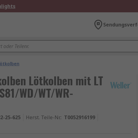
lights
Sendungsverf
ötkolben
kolben Lötkolben mit LT
 WS81/WD/WT/WR-
2-25-625
Herst. Teile-Nr.
:
T0052916199