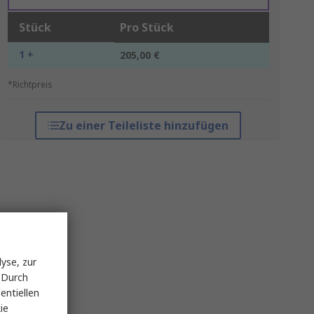
Stück
Pro Stück
1 +
205,00 €
*Richtpreis
Zu einer Teileliste hinzufügen
yse, zur
 Durch
entiellen
ie