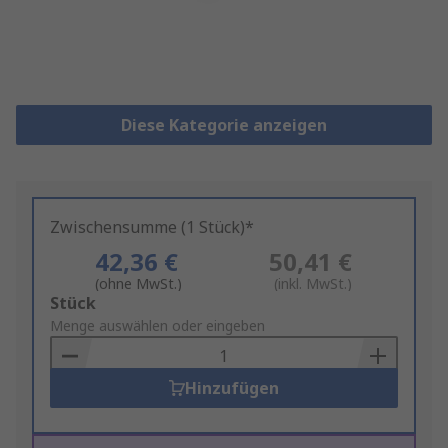
Diese Kategorie anzeigen
Zwischensumme (1 Stück)*
42,36 €
50,41 €
(ohne MwSt.)
(inkl. MwSt.)
Add
Stück
to
Menge auswählen oder eingeben
Basket
Hinzufügen