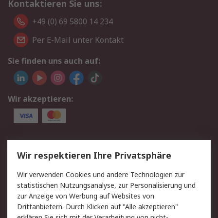
Kontaktieren Sie uns:
+49 (0) 69 5800 14 234
Per E-Mail unter Kontakt
Sie finden uns auch auf:
Wir akzeptieren:
Service
Wir respektieren Ihre Privatsphäre
Value Added Services
Lieferlösungen
Wir verwenden Cookies und andere Technologien zur
Rücksendungen
Kontakt
statistischen Nutzungsanalyse, zur Personalisierung und
Hilfe
Privatkunden
zur Anzeige von Werbung auf Websites von
Drittanbietern. Durch Klicken auf "Alle akzeptieren"
Rechtliches
erklären Sie sich mit der Verarbeitung von nicht-