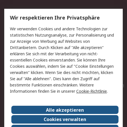
Service
Wir respektieren Ihre Privatsphäre
Value Added Services
Lieferlösungen
Wir verwenden Cookies und andere Technologien zur
Rücksendungen
Kontakt
statistischen Nutzungsanalyse, zur Personalisierung und
Hilfe
Privatkunden
zur Anzeige von Werbung auf Websites von
Drittanbietern. Durch Klicken auf "Alle akzeptieren"
Rechtliches
erklären Sie sich mit der Verarbeitung von nicht-
essentiellen Cookies einverstanden. Sie können Ihre
AGB
Datenschutz
Cookies auswählen, indem Sie auf "Cookie Einstellungen
Cookie-Richtlinie
Zahlungsbedingungen
verwalten" klicken. Wenn Sie dies nicht möchten, klicken
Copyright/Impressum
Entsorgung
Sie auf "Alle ablehnen". Dies kann den Zugriff auf
Elektrogeräte/Batterien
bestimmte Funktionen einschränken. Weitere
Informationen finden Sie in unserer
Cookie-Richtlinie
.
Über RS
Alle akzeptieren
Unternehmen
RS weltweit
Karriere bei RS
Nachhaltigkeit
Cookies verwalten
Qualität/Umwelt/Zertifikate
Presse-Center