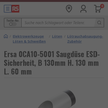
0
Teile-Nr.
/
Elektrowerkzeuge
/
Löten
/
Lötrauchabsaugung-
Löten & Schweißen
Zubehör
Ersa 0CA10-5001 Saugdüse ESD-
Sicherheit, B 130mm H. 130 mm
L. 60 mm