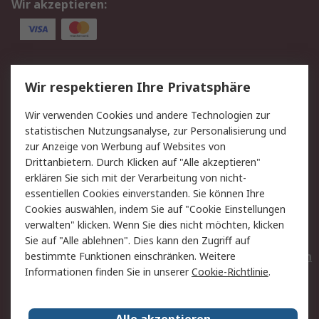
Wir akzeptieren:
Service
Wir respektieren Ihre Privatsphäre
Value Added Services
Lieferlösungen
Wir verwenden Cookies und andere Technologien zur
Rücksendungen
Kontakt
statistischen Nutzungsanalyse, zur Personalisierung und
Hilfe
Privatkunden
zur Anzeige von Werbung auf Websites von
Drittanbietern. Durch Klicken auf "Alle akzeptieren"
Rechtliches
erklären Sie sich mit der Verarbeitung von nicht-
essentiellen Cookies einverstanden. Sie können Ihre
AGB
Datenschutz
Cookies auswählen, indem Sie auf "Cookie Einstellungen
Cookie-Richtlinie
Zahlungsbedingungen
verwalten" klicken. Wenn Sie dies nicht möchten, klicken
Copyright/Impressum
Entsorgung
Sie auf "Alle ablehnen". Dies kann den Zugriff auf
Elektrogeräte/Batterien
bestimmte Funktionen einschränken. Weitere
Informationen finden Sie in unserer
Cookie-Richtlinie
.
Über RS
Alle akzeptieren