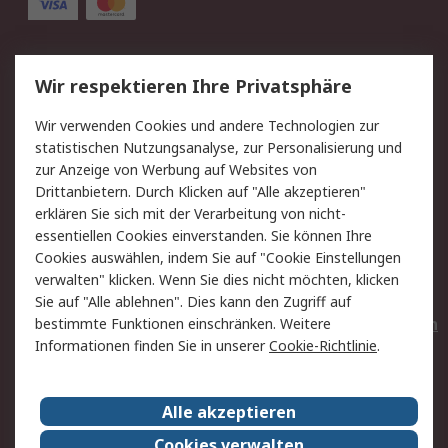
Service
Wir respektieren Ihre Privatsphäre
Value Added Services
Lieferlösungen
Wir verwenden Cookies und andere Technologien zur
Rücksendungen
Kontakt
statistischen Nutzungsanalyse, zur Personalisierung und
Hilfe
Privatkunden
zur Anzeige von Werbung auf Websites von
Drittanbietern. Durch Klicken auf "Alle akzeptieren"
Rechtliches
erklären Sie sich mit der Verarbeitung von nicht-
essentiellen Cookies einverstanden. Sie können Ihre
AGB
Datenschutz
Cookies auswählen, indem Sie auf "Cookie Einstellungen
Cookie-Richtlinie
Zahlungsbedingungen
verwalten" klicken. Wenn Sie dies nicht möchten, klicken
Copyright/Impressum
Entsorgung
Sie auf "Alle ablehnen". Dies kann den Zugriff auf
Elektrogeräte/Batterien
bestimmte Funktionen einschränken. Weitere
Informationen finden Sie in unserer
Cookie-Richtlinie
.
Über RS
Alle akzeptieren
Unternehmen
RS weltweit
Karriere bei RS
Nachhaltigkeit
Cookies verwalten