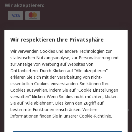
Wir akzeptieren:
Service
Wir respektieren Ihre Privatsphäre
Value Added Services
Lieferlösungen
Wir verwenden Cookies und andere Technologien zur
Rücksendungen
Kontakt
statistischen Nutzungsanalyse, zur Personalisierung und
Hilfe
Privatkunden
zur Anzeige von Werbung auf Websites von
Drittanbietern. Durch Klicken auf "Alle akzeptieren"
Rechtliches
erklären Sie sich mit der Verarbeitung von nicht-
essentiellen Cookies einverstanden. Sie können Ihre
AGB
Datenschutz
Cookies auswählen, indem Sie auf "Cookie Einstellungen
Cookie-Richtlinie
Zahlungsbedingungen
verwalten" klicken. Wenn Sie dies nicht möchten, klicken
Copyright/Impressum
Entsorgung
Sie auf "Alle ablehnen". Dies kann den Zugriff auf
Elektrogeräte/Batterien
bestimmte Funktionen einschränken. Weitere
Informationen finden Sie in unserer
Cookie-Richtlinie
.
Über RS