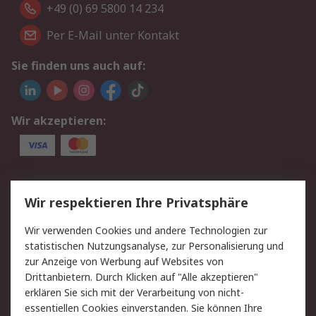
+49 (0) 69 5800 14 234
Per E-Mail unter Kontakt
Sie finden uns auch auf:
Wir akzeptieren:
Service
Wir respektieren Ihre Privatsphäre
Value Added Services
Lieferlösungen
Wir verwenden Cookies und andere Technologien zur
Rücksendungen
Kontakt
statistischen Nutzungsanalyse, zur Personalisierung und
Hilfe
Privatkunden
zur Anzeige von Werbung auf Websites von
Drittanbietern. Durch Klicken auf "Alle akzeptieren"
Rechtliches
erklären Sie sich mit der Verarbeitung von nicht-
essentiellen Cookies einverstanden. Sie können Ihre
AGB
Datenschutz