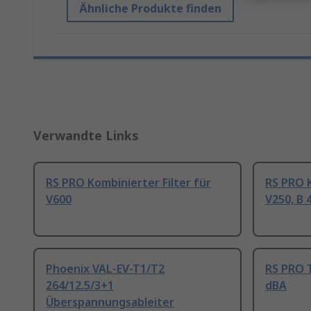
Ähnliche Produkte finden
Verwandte Links
RS PRO Kombinierter Filter für
RS PRO K
V600
V250, B
Phoenix VAL-EV-T1/T2
RS PRO 
264/12.5/3+1
dBA
Überspannungsableiter