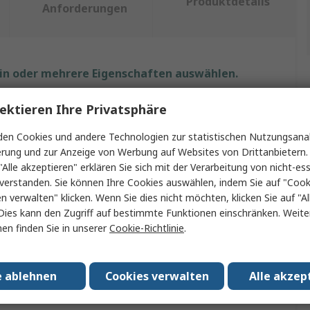
Produktdetails
Anforderungen
ein oder mehrere Eigenschaften auswählen.
Wert
ektieren Ihre Privatsphäre
en Cookies und andere Technologien zur statistischen Nutzungsanal
RS PRO
erung und zur Anzeige von Werbung auf Websites von Drittanbietern.
Lötrauch-Absaugerzubehör
"Alle akzeptieren" erklären Sie sich mit der Verarbeitung von nicht-ess
verstanden. Sie können Ihre Cookies auswählen, indem Sie auf "Cook
g mit
T1
en verwalten" klicken. Wenn Sie dies nicht möchten, klicken Sie auf "Al
Dies kann den Zugriff auf bestimmte Funktionen einschränken. Weite
Nein
en finden Sie in unserer
Cookie-Richtlinie
.
Kombinierter Filter
e ablehnen
Cookies verwalten
Alle akzep
sungen
No