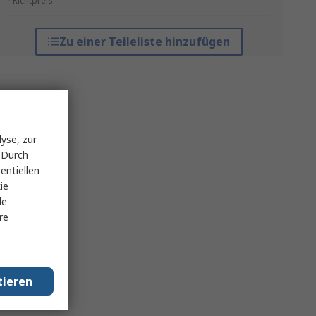
*Richtpreis
Zu einer Teileliste hinzufügen
yse, zur
 Durch
entiellen
ie
le
re
tieren