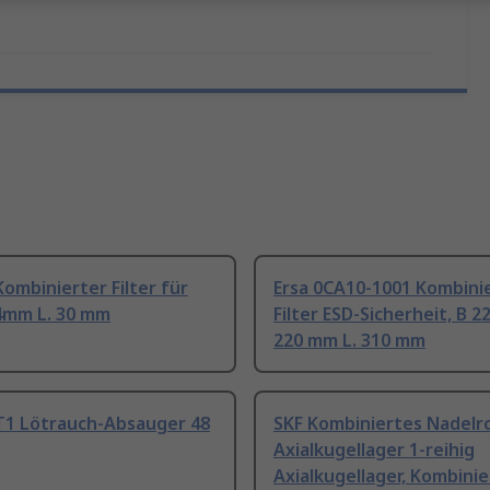
ombinierter Filter für
Ersa 0CA10-1001 Kombini
 4mm L. 30 mm
Filter ESD-Sicherheit, B 
220 mm L. 310 mm
T1 Lötrauch-Absauger 48
SKF Kombiniertes Nadelro
Axialkugellager 1-reihig
Axialkugellager, Kombini