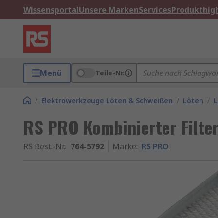
Wissensportal
Unsere Marken
Services
Produkthigh
Menü
Teile-Nr.
/
Elektrowerkzeuge Löten & Schweißen
/
Löten
/
L
RS PRO Kombinierter Filter
RS Best.-Nr.
:
764-5792
Marke
:
RS PRO