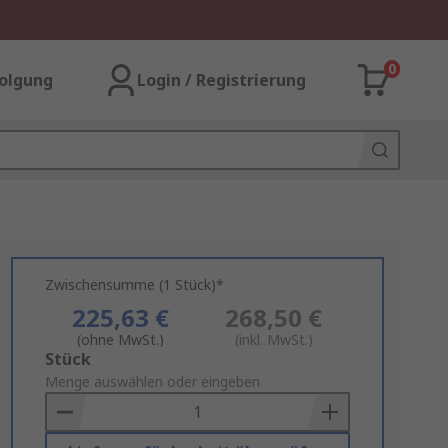
0
olgung
Login / Registrierung
Zwischensumme (1 Stück)*
225,63 €
268,50 €
(ohne MwSt.)
(inkl. MwSt.)
Add
Stück
to
Menge auswählen oder eingeben
Basket